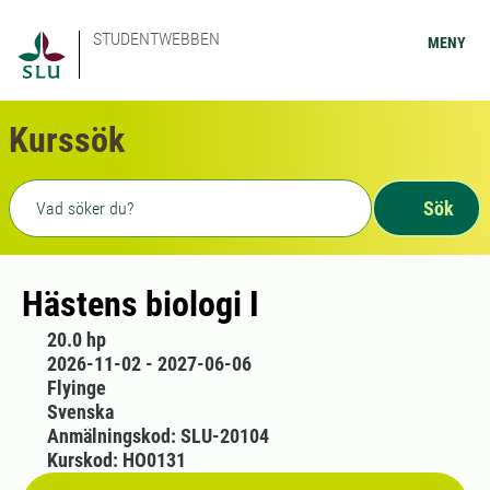
STUDENTWEBBEN
MENY
Kurssök
Fritext sökning
Sök
Hästens biologi I
20.0 hp
2026-11-02 - 2027-06-06
Flyinge
Svenska
Anmälningskod: SLU-20104
Kurskod: HO0131