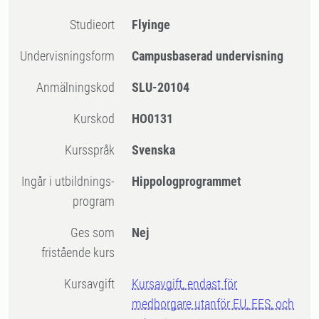
Studieort
Flyinge
Undervisningsform
Campusbaserad undervisning
Anmälningskod
SLU-20104
Kurskod
HO0131
Kursspråk
Svenska
Ingår i utbildnings-
Hippologprogrammet
program
Ges som
Nej
fristående kurs
Kursavgift
Kursavgift, endast för
medborgare utanför EU, EES, och