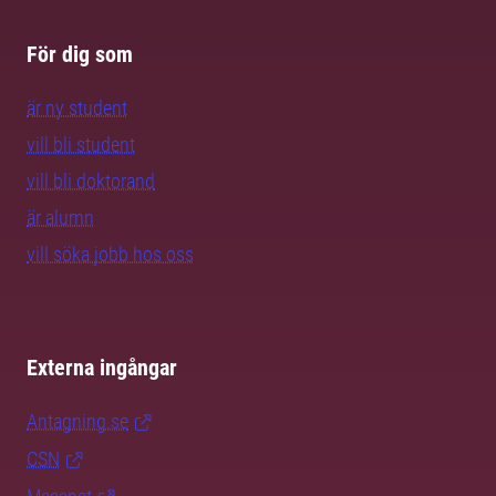
För dig som
är ny student
vill bli student
vill bli doktorand
är alumn
vill söka jobb hos oss
Externa ingångar
Antagning.se
CSN