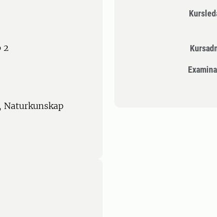
Kursle
 2
Kursad
Examina
c, Naturkunskap