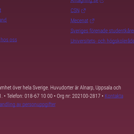
Antagning.se
t
CSN
rand
Mecenat
Sveriges förenade studentkåre
b hos oss
Universitets- och högskoleråd
samhet över hela Sverige. Huvudorter är Alnarp, Uppsala och
01. • Telefon: 018-67 10 00 • Org nr: 202100-2817 •
Kontakta
andling av personuppgifter