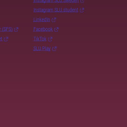
Instagram SLU.Sweden
Instagram SLU.student
LinkedIn
r (SFS)
Facebook
et
TikTok
SLU Play