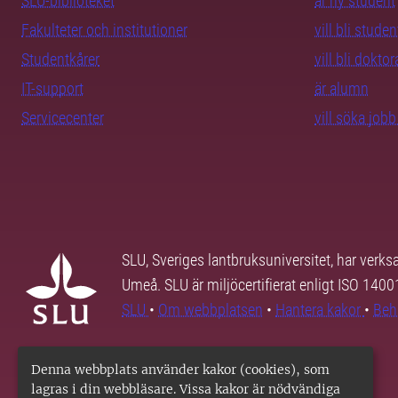
SLU-biblioteket
är ny student
Fakulteter och institutioner
vill bli studen
Studentkårer
vill bli dokto
IT-support
är alumn
Servicecenter
vill söka job
SLU, Sveriges lantbruksuniversitet, har verk
Umeå. SLU är miljöcertifierat enligt ISO 140
SLU
•
Om webbplatsen
•
Hantera kakor
•
Beh
Denna webbplats använder kakor (cookies), som
lagras i din webbläsare. Vissa kakor är nödvändiga