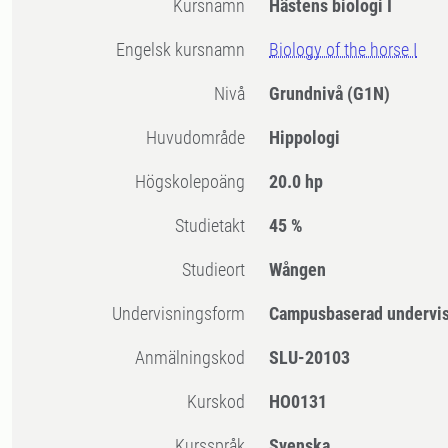
Kursnamn
Hästens biologi I
Engelsk kursnamn
Biology of the horse I
Nivå
Grundnivå
(G1N)
Huvudområde
Hippologi
högskolepoäng
20.0 hp
Studietakt
45 %
Studieort
Wången
Undervisningsform
Campusbaserad undervi
Anmälningskod
SLU-20103
Kurskod
HO0131
Kursspråk
Svenska