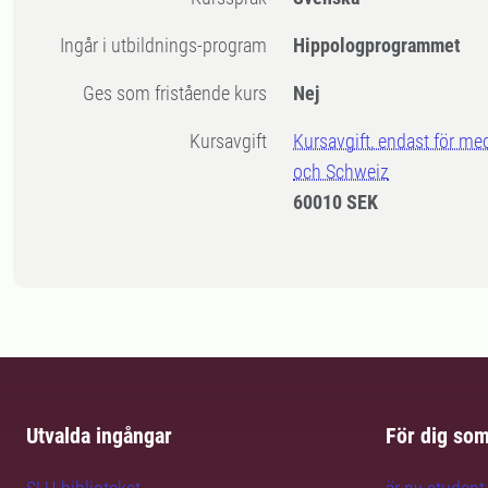
Ingår i utbildnings-program
Hippologprogrammet
Ges som fristående kurs
Nej
Kursavgift
Kursavgift, endast för me
och Schweiz
60010 SEK
Utvalda ingångar
För dig so