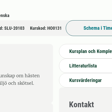
enska
Schema i Tim
d: SLU-20103
Kurskod: HO0131
Kursplan och Komple
Litteraturlista
kunskap om hästen
Kursvärderingar
ljö och skötsel.
Kontakt