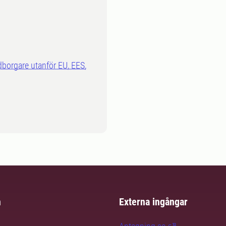
dborgare utanför EU, EES,
m
Externa ingångar