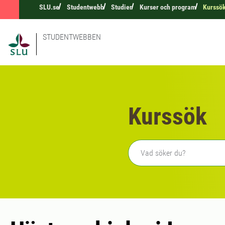
SLU.se
Studentwebb
Studier
Kurser och program
Kurssö
STUDENTWEBBEN
Kurssök
Fritext sökning