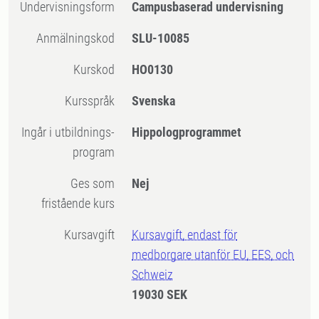
Undervisningsform
Campusbaserad undervisning
Anmälningskod
SLU-10085
Kurskod
HO0130
Kursspråk
Svenska
Ingår i utbildnings-
Hippologprogrammet
program
Ges som
Nej
fristående kurs
Kursavgift
Kursavgift, endast för
medborgare utanför EU, EES, och
Schweiz
19030 SEK