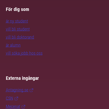
För dig som
är ny student
vill bli student
vill bli doktorand
är alumn
vill söka jobb hos oss
Externa ingångar
Antagning.se
CSN
Mecenat