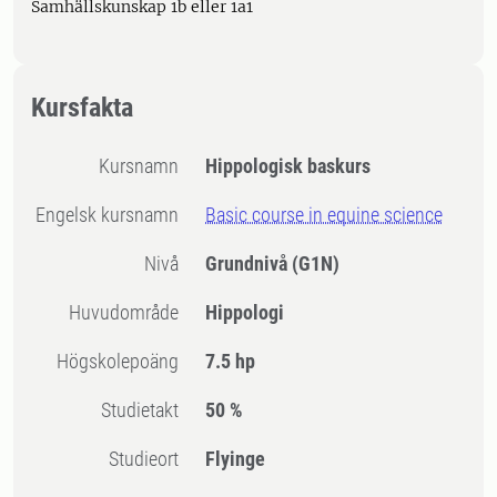
Samhällskunskap 1b eller 1a1
Kursfakta
Kursnamn
Hippologisk baskurs
Engelsk kursnamn
Basic course in equine science
Nivå
Grundnivå
(G1N)
Huvudområde
Hippologi
högskolepoäng
7.5 hp
Studietakt
50 %
Studieort
Flyinge