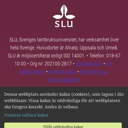
SLU, Sveriges lantbruksuniversitet, har verksamhet över
hela Sverige. Huvudorter är Alnarp, Uppsala och Umeå.
SLU är miljöcertifierat enligt ISO 14001. • Telefon: 018-67
10 00 • Org nr: 202100-2817 •
Kontakta SLU
•
Om
webbplatsen
•
Hantera kakor
•
Behandling av
personuppgifter
Denna webbplats använder kakor (cookies), som lagras i din
webbläsare. Vissa kakor är nödvändiga för att webbplatsen
ska fungera korrekt. Andra är valbara.
Hantera valbara kakor
Tillåt nödvändiga kakor