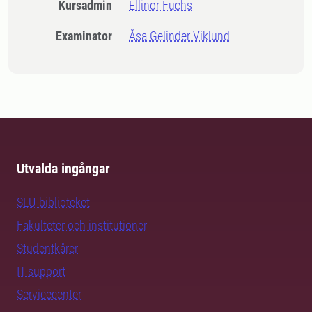
Kursadmin
Ellinor Fuchs
Examinator
Åsa Gelinder Viklund
Utvalda ingångar
SLU-biblioteket
Fakulteter och institutioner
Studentkårer
IT-support
Servicecenter