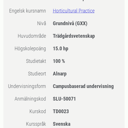
Engelsk kursnamn
Horticultural Practice
Nivå
Grundnivå
(GXX)
Huvudområde
Trädgårdsvetenskap
högskolepoäng
15.0 hp
Studietakt
100 %
Studieort
Alnarp
Undervisningsform
Campusbaserad undervisning
Anmälningskod
SLU-50071
Kurskod
TD0023
Kursspråk
Svenska