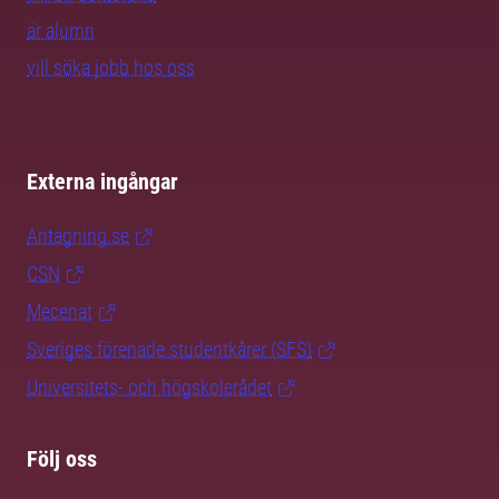
är alumn
vill söka jobb hos oss
Externa ingångar
Antagning.se
CSN
Mecenat
Sveriges förenade studentkårer (SFS)
Universitets- och högskolerådet
Följ oss