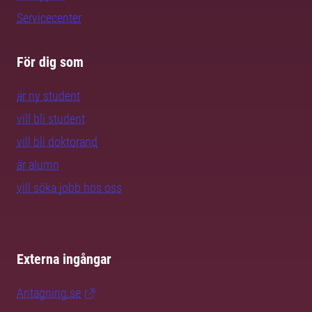
Servicecenter
För dig som
är ny student
vill bli student
vill bli doktorand
är alumn
vill söka jobb hos oss
Externa ingångar
Antagning.se