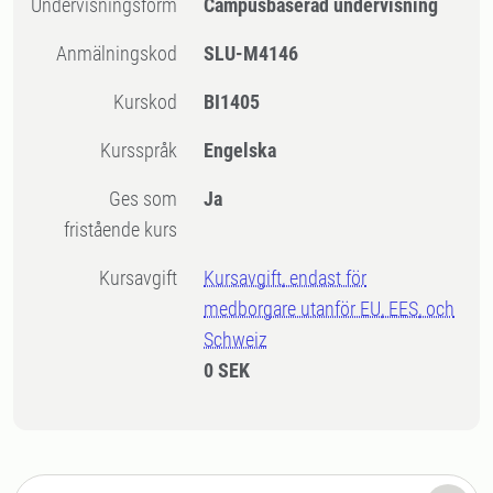
Undervisningsform
Campusbaserad undervisning
Anmälningskod
SLU-M4146
Kurskod
BI1405
Kursspråk
Engelska
Ges som
Ja
fristående kurs
Kursavgift
Kursavgift, endast för
medborgare utanför EU, EES, och
Schweiz
0 SEK