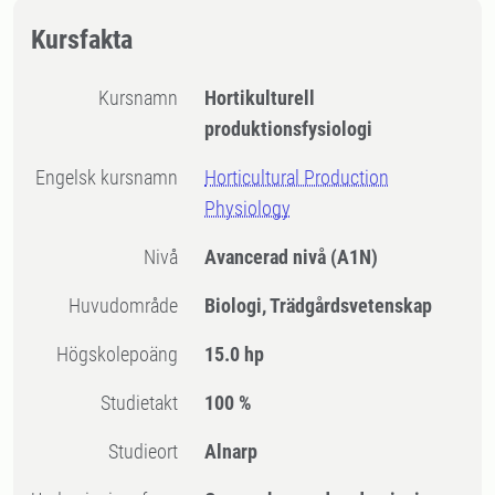
Kursfakta
Kursnamn
Hortikulturell
produktionsfysiologi
Engelsk kursnamn
Horticultural Production
Physiology
Nivå
Avancerad nivå
(A1N)
Huvudområde
Biologi, Trädgårdsvetenskap
högskolepoäng
15.0 hp
Studietakt
100 %
Studieort
Alnarp