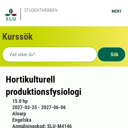
STUDENTWEBBEN
MENY
Kurssök
Fritext sökning
Sök
Hortikulturell
produktionsfysiologi
15.0 hp
2027-03-25 - 2027-06-06
Alnarp
Engelska
Anmälningskod: SLU-M4146