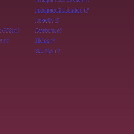
Instagram SLU.student
LinkedIn
r (SFS)
Facebook
et
TikTok
SLU Play