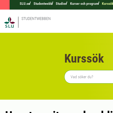
SLU.se
Studentwebb
Studier
Kurser och program
Kurssö
STUDENTWEBBEN
Kurssök
Fritext sökning