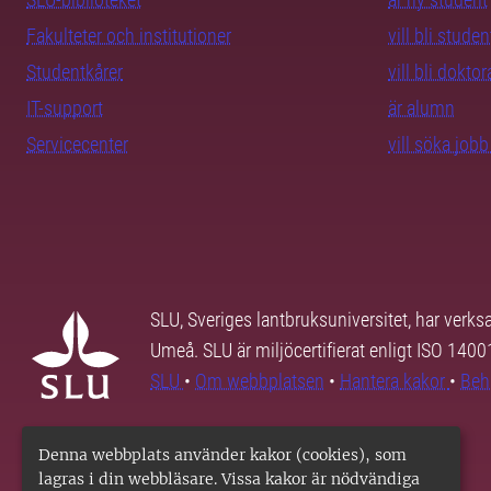
Fakulteter och institutioner
vill bli studen
Studentkårer
vill bli dokto
IT-support
är alumn
Servicecenter
vill söka job
SLU, Sveriges lantbruksuniversitet, har verk
Umeå. SLU är miljöcertifierat enligt ISO 140
SLU
•
Om webbplatsen
•
Hantera kakor
•
Beh
Denna webbplats använder kakor (cookies), som
lagras i din webbläsare. Vissa kakor är nödvändiga