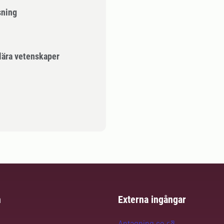
sning
lära vetenskaper
m
Externa ingångar
Antagning.se