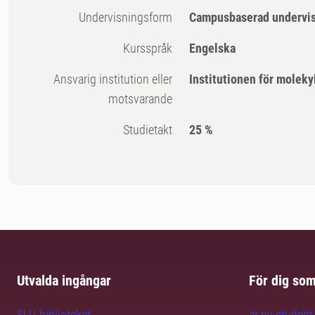
Undervisningsform
Campusbaserad undervi
Kursspråk
Engelska
Ansvarig institution eller
Institutionen för moleky
motsvarande
Studietakt
25 %
Utvalda ingångar
För dig so
SLU-biblioteket
är ny student