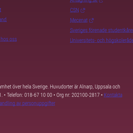
t
CSN
rand
Mecenat
Sveriges förenade studentkåre
b hos oss
Universitets- och högskoleråd
samhet över hela Sverige. Huvudorter är Alnarp, Uppsala och
01. • Telefon: 018-67 10 00 • Org nr: 202100-2817 •
Kontakta
andling av personuppgifter