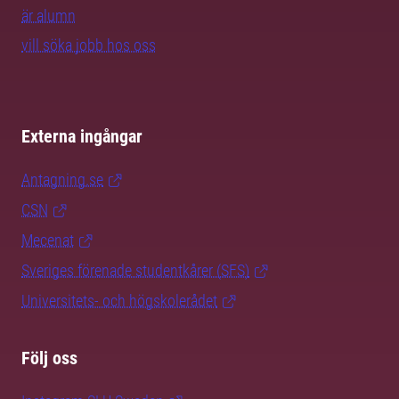
är alumn
vill söka jobb hos oss
Externa ingångar
Antagning.se
CSN
Mecenat
Sveriges förenade studentkårer (SFS)
Universitets- och högskolerådet
Följ oss