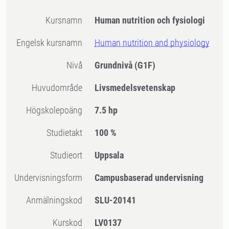
Kursnamn
Human nutrition och fysiologi
Engelsk kursnamn
Human nutrition and physiology
Nivå
Grundnivå
(G1F)
Huvudområde
Livsmedelsvetenskap
högskolepoäng
7.5 hp
Studietakt
100 %
Studieort
Uppsala
Undervisningsform
Campusbaserad undervisning
Anmälningskod
SLU-20141
Kurskod
LV0137