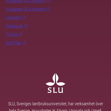
Instagram SLU.Sweden
Instagram SLU.student
LinkedIn
Facebook
TikTok
SLU Play
SLU, Sveriges lantbruksuniversitet, har verksamhet över
hela Sverige. Huvudorter är Alnarp, Uppsala och Umeå.