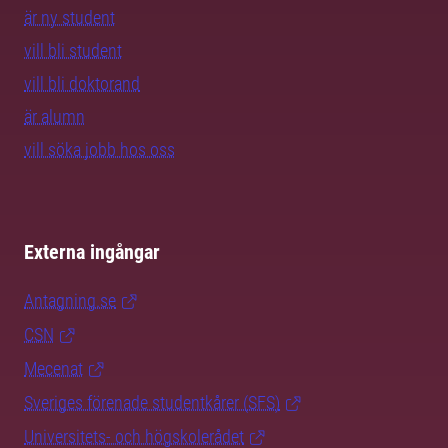
är ny student
vill bli student
vill bli doktorand
är alumn
vill söka jobb hos oss
Externa ingångar
Antagning.se
CSN
Mecenat
Sveriges förenade studentkårer (SFS)
Universitets- och högskolerådet