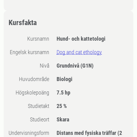
Kursfakta
Kursnamn
Hund- och kattetologi
Engelsk kursnamn
Dog and cat ethology
Nivå
Grundnivå
(G1N)
Huvudområde
Biologi
högskolepoäng
7.5 hp
Studietakt
25 %
Studieort
Skara
Undervisningsform
Distans med fysiska träffar
(2