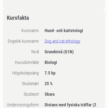
Kursfakta
Kursnamn
Hund- och kattetologi
Engelsk kursnamn
Dog and cat ethology
Nivå
Grundnivå
(G1N)
Huvudområde
Biologi
högskolepoäng
7.5 hp
Studietakt
25 %
Studieort
Skara
Undervisningsform
Distans med fysiska träffar
(2