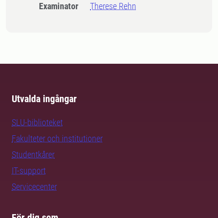
Examinator
Therese Rehn
Utvalda ingångar
SLU-biblioteket
Fakulteter och institutioner
Studentkårer
IT-support
Servicecenter
För dig som