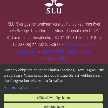
SLU, Sveriges lantbruksuniversitet, har verksamhet över
hela Sverige. Huvudorter är Alnarp, Uppsala och Umeå.
SLU är miljöcertifierat enligt ISO 14001. • Telefon: 018-67
10 00 • Org nr: 202100-2817 •
Kontakta SLU
•
Om
webbplatsen
•
Hantera kakor
•
Behandling av
personuppgifter
Denna webbplats använder kakor (cookies), som lagras i din
webbläsare. Vissa kakor är nödvändiga för att webbplatsen
ska fungera korrekt. Andra är valbara.
Hantera valbara kakor
Tillåt nödvändiga kakor
Tillåt alla kakor