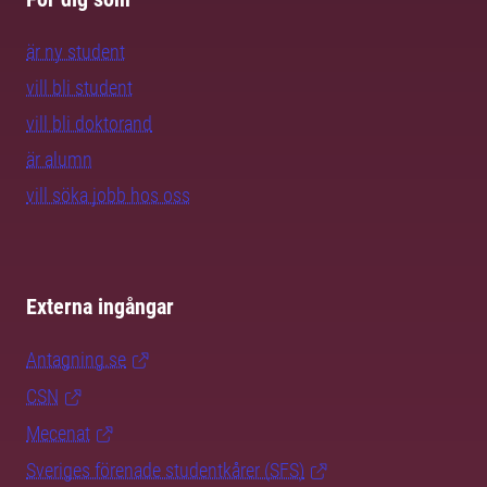
är ny student
vill bli student
vill bli doktorand
är alumn
vill söka jobb hos oss
Externa ingångar
Antagning.se
CSN
Mecenat
Sveriges förenade studentkårer (SFS)