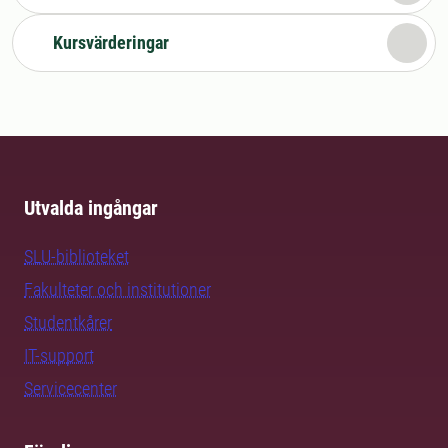
Kursvärderingar
Utvalda ingångar
SLU-biblioteket
Fakulteter och institutioner
Studentkårer
IT-support
Servicecenter