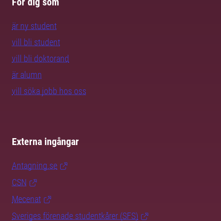
För dig som
är ny student
vill bli student
vill bli doktorand
är alumn
vill söka jobb hos oss
Externa ingångar
Antagning.se
CSN
Mecenat
Sveriges förenade studentkårer (SFS)