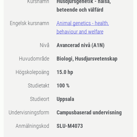
Kursnamn
Husdjursgenetik - hälsa,
beteende och välfärd
Engelsk kursnamn
Animal genetics - health,
behaviour and welfare
Nivå
Avancerad nivå
(A1N)
Huvudområde
Biologi, Husdjursvetenskap
högskolepoäng
15.0 hp
Studietakt
100 %
Studieort
Uppsala
Undervisningsform
Campusbaserad undervisning
Anmälningskod
SLU-M4073