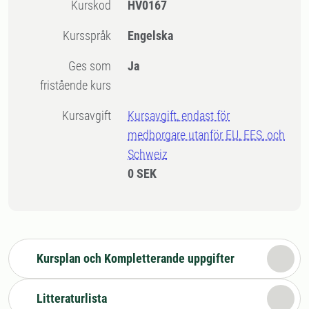
Kurskod
HV0167
Kursspråk
Engelska
Ges som
Ja
fristående kurs
Kursavgift
Kursavgift, endast för
medborgare utanför EU, EES, och
Schweiz
0 SEK
Kursplan och Kompletterande uppgifter
Litteraturlista