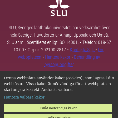
SLU, Sveriges lantbruksuniversitet, har verksamhet över
hela Sverige. Huvudorter är Alnarp, Uppsala och Umeå.
SLU är miljöcertifierat enligt ISO 14001. • Telefon: 018-67
10 00 • Org nr: 202100-2817 •
Kontakta SLU
•
Om
webbplatsen
•
Hantera kakor
•
Behandling av
personuppgifter
Denna webbplats använder kakor (cookies), som lagras i din
webbläsare. Vissa kakor är nödvändiga för att webbplatsen
ska fungera korrekt. Andra är valbara.
Hantera valbara kakor
Tillåt nödvändiga kakor