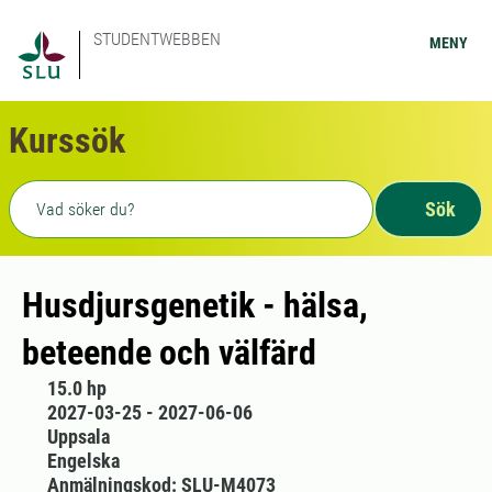
STUDENTWEBBEN
MENY
Kurssök
Fritext sökning
Sök
Husdjursgenetik - hälsa,
beteende och välfärd
15.0 hp
2027-03-25 - 2027-06-06
Uppsala
Engelska
Anmälningskod: SLU-M4073