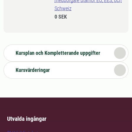
medborgare utanför EU, EES, och
Schweiz
0 SEK
Kursplan och Kompletterande uppgifter
Kursvärderingar
Utvalda ingångar