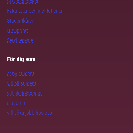
SLU-biblioteket
Fakulteter och institutioner
Studentkårer
IT-support
Servicecenter
För dig som
är ny student
vill bli student
vill bli doktorand
är alumn
vill söka jobb hos oss