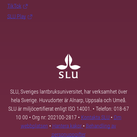
TikTok
SLU Play
SLU, Sveriges lantbruksuniversitet, har verksamhet över
hela Sverige. Huvudorter är Alnarp, Uppsala och Umeå.
SLU är miljöcertifierat enligt ISO 14001. • Telefon: 018-67
10 00 • Org nr: 202100-2817 •
Kontakta SLU
•
Om
webbplatsen
•
Hantera kakor
•
Behandling av
personuppgifter