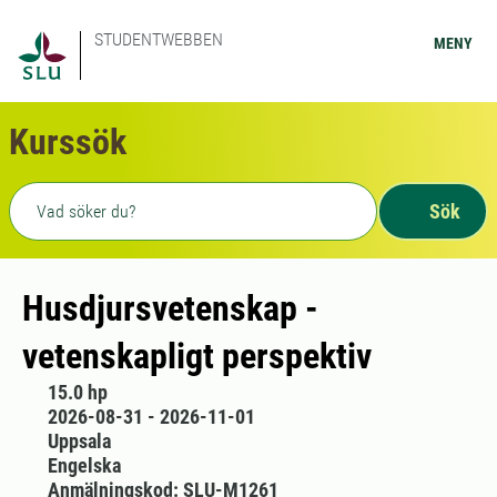
STUDENTWEBBEN
MENY
Kurssök
Fritext sökning
Sök
Husdjursvetenskap -
vetenskapligt perspektiv
15.0 hp
2026-08-31 - 2026-11-01
Uppsala
Engelska
Anmälningskod: SLU-M1261