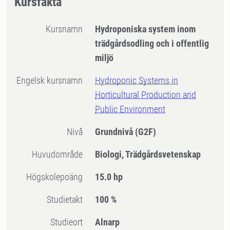
Kursfakta
Kursnamn
Hydroponiska system inom
trädgårdsodling och i offentlig
miljö
Engelsk kursnamn
Hydroponic Systems in
Horticultural Production and
Public Environment
Nivå
Grundnivå
(G2F)
Huvudområde
Biologi, Trädgårdsvetenskap
högskolepoäng
15.0 hp
Studietakt
100 %
Studieort
Alnarp