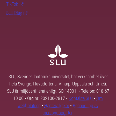
TikTok
SLU Play
SLU, Sveriges lantbruksuniversitet, har verksamhet över
hela Sverige. Huvudorter är Alnarp, Uppsala och Umeå.
SLU är miljöcertifierat enligt ISO 14001. • Telefon: 018-67
10 00 • Org nr: 202100-2817 •
Kontakta SLU
•
Om
webbplatsen
•
Hantera kakor
•
Behandling av
personuppgifter