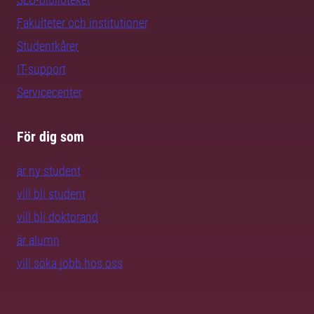
Fakulteter och institutioner
Studentkårer
IT-support
Servicecenter
För dig som
är ny student
vill bli student
vill bli doktorand
är alumn
vill söka jobb hos oss