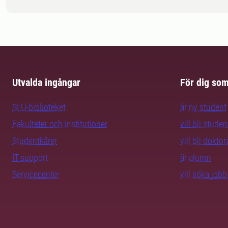
Utvalda ingångar
För dig so
SLU-biblioteket
är ny student
Fakulteter och institutioner
vill bli studen
Studentkårer
vill bli dokto
IT-support
är alumn
Servicecenter
vill söka job