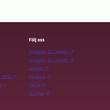
Följ oss
Instagram SLU.Sweden
Instagram SLU.student
LinkedIn
r (SFS)
Facebook
et
TikTok
SLU Play