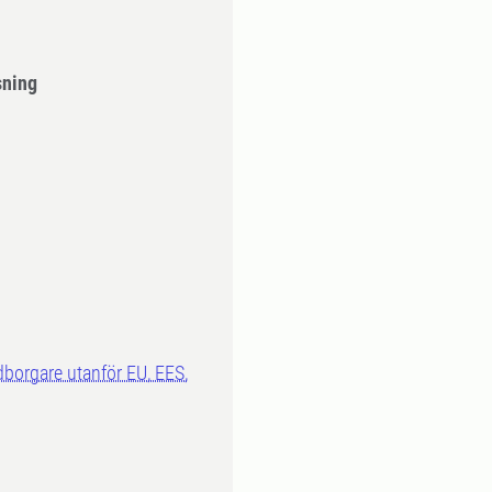
sning
dborgare utanför EU, EES,