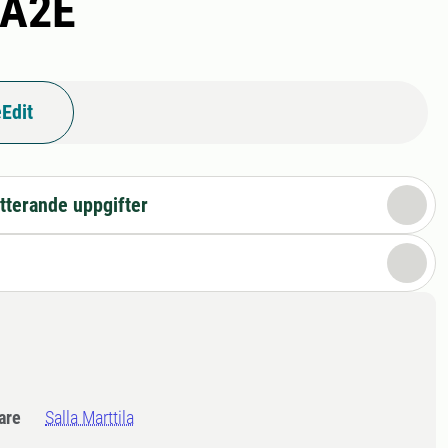
 A2E
Edit
tterande uppgifter
dare
Salla Marttila