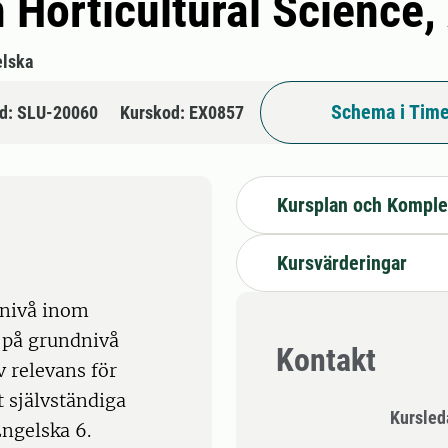
 Horticultural Science,
lska
Schema i Time
d: SLU-20060
Kurskod: EX0857
Kursplan och Komple
Kursvärderingar
 nivå inom
 på grundnivå
Kontakt
 relevans för
 självständiga
Kursle
ngelska 6.