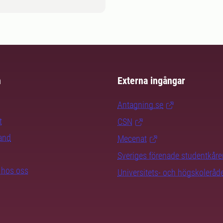
m
Externa ingångar
Antagning.se
t
CSN
rand
Mecenat
Sveriges förenade studentkåre
b hos oss
Universitets- och högskoleråd