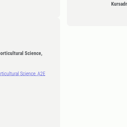
Kursad
orticultural Science,
rticultural Science, A2E