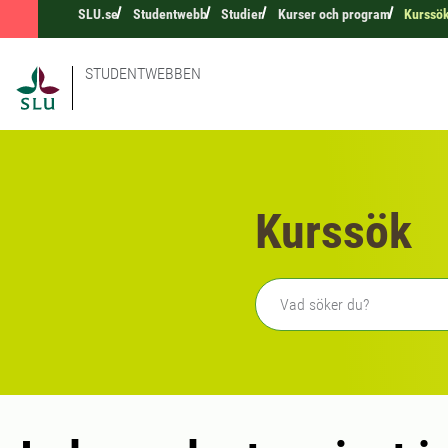
SLU.se
Studentwebb
Studier
Kurser och program
Kurssö
STUDENTWEBBEN
Kurssök
Fritext sökning