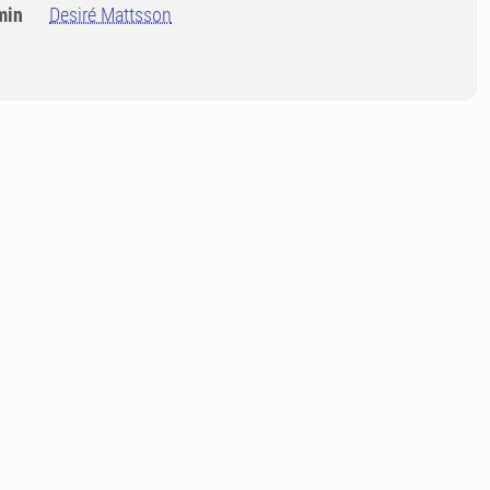
min
Desiré Mattsson