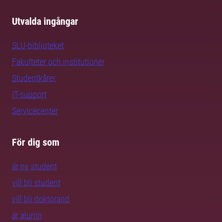
Utvalda ingångar
SLU-biblioteket
Fakulteter och institutioner
Studentkårer
IT-support
Servicecenter
För dig som
är ny student
vill bli student
vill bli doktorand
är alumn