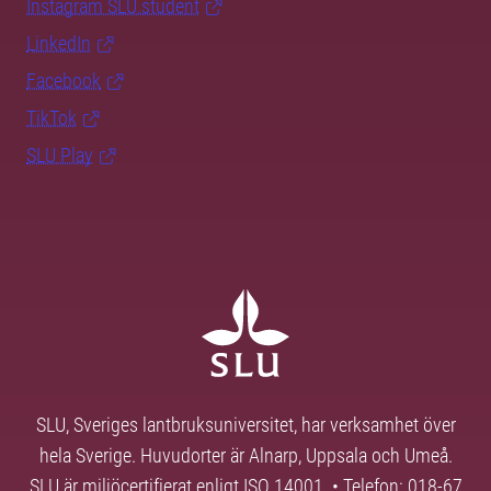
Instagram SLU.student
LinkedIn
Facebook
TikTok
SLU Play
SLU, Sveriges lantbruksuniversitet, har verksamhet över
hela Sverige. Huvudorter är Alnarp, Uppsala och Umeå.
SLU är miljöcertifierat enligt ISO 14001. • Telefon: 018-67