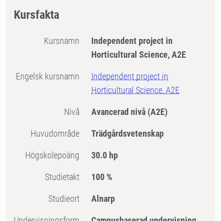
Kursfakta
Kursnamn
Independent project in
Horticultural Science, A2E
Engelsk kursnamn
Independent project in
Horticultural Science, A2E
Nivå
Avancerad nivå
(A2E)
Huvudområde
Trädgårdsvetenskap
högskolepoäng
30.0 hp
Studietakt
100 %
Studieort
Alnarp
Undervisningsform
Campusbaserad undervisning