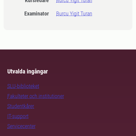
Kursledare
Burcu Yigit Turan
Examinator
Burcu Yigit Turan
Utvalda ingångar
SLU-biblioteket
Fakulteter och institutioner
Studentkårer
IT-support
Servicecenter