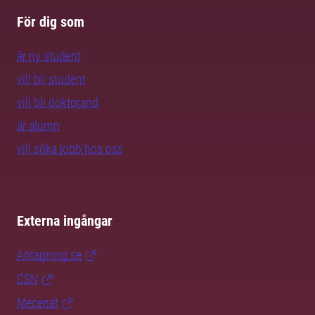
För dig som
är ny student
vill bli student
vill bli doktorand
är alumn
vill söka jobb hos oss
Externa ingångar
Antagning.se
CSN
Mecenat