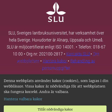
SLU, Sveriges lantbruksuniversitet, har verksamhet över
hela Sverige. Huvudorter är Alnarp, Uppsala och Umeå.
SLU är miljöcertifierat enligt ISO 14001. • Telefon: 018-67
10 00 • Org nr: 202100-2817 •
Kontakta SLU
•
Om
webbplatsen
•
Hantera kakor
•
Behandling av
personuppgifter
Denna webbplats använder kakor (cookies), som lagras i din
webbläsare. Vissa kakor är nödvändiga för att webbplatsen
ska fungera korrekt. Andra är valbara.
Hantera valbara kakor
Tillåt nödvändiga kakor