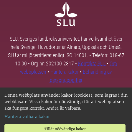
SLU, Sveriges lantbruksuniversitet, har verksamhet över
hela Sverige. Huvudorter är Alnarp, Uppsala och Umeå.
SLU är miljöcertifierat enligt ISO 14001. • Telefon: 018-67
10 00 • Org nr: 202100-2817 •
Kontakta SLU
•
Om
webbplatsen
•
Hantera kakor
•
Behandling av
personuppgifter
Denna webbplats använder kakor (cookies), som lagras i din
webbläsare. Vissa kakor är nödvändiga för att webbplatsen
ska fungera korrekt. Andra är valbara.
Hantera valbara kakor
Tillåt nödvändiga kakor