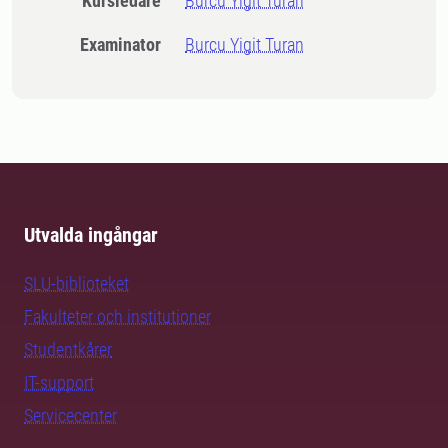
Kursledare
Burcu Yigit Turan
Examinator
Burcu Yigit Turan
Utvalda ingångar
SLU-biblioteket
Fakulteter och institutioner
Studentkårer
IT-support
Servicecenter