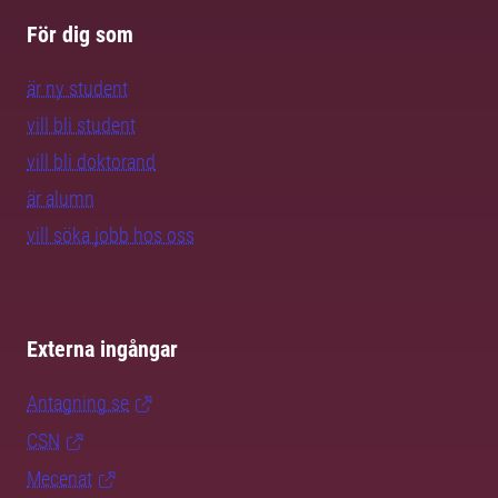
För dig som
är ny student
vill bli student
vill bli doktorand
är alumn
vill söka jobb hos oss
Externa ingångar
Antagning.se
CSN
Mecenat