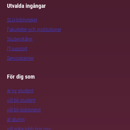
Utvalda ingångar
SLU-biblioteket
Fakulteter och institutioner
Studentkårer
IT-support
Servicecenter
För dig som
är ny student
vill bli student
vill bli doktorand
är alumn
vill söka jobb hos oss