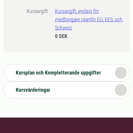
Kursavgift
Kursavgift, endast för
medborgare utanför EU, EES, och
Schweiz
0 SEK
Kursplan och Kompletterande uppgifter
Kursvärderingar