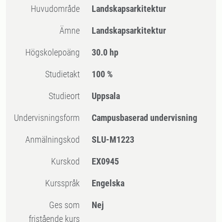
Huvudområde
Landskapsarkitektur
Ämne
Landskapsarkitektur
högskolepoäng
30.0 hp
Studietakt
100 %
Studieort
Uppsala
Undervisningsform
Campusbaserad undervisning
Anmälningskod
SLU-M1223
Kurskod
EX0945
Kursspråk
Engelska
Ges som
Nej
fristående kurs