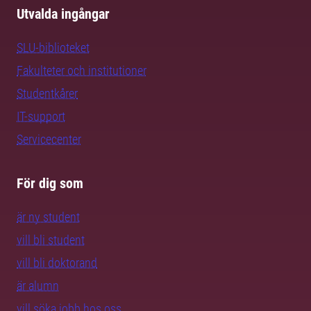
Utvalda ingångar
SLU-biblioteket
Fakulteter och institutioner
Studentkårer
IT-support
Servicecenter
För dig som
är ny student
vill bli student
vill bli doktorand
är alumn
vill söka jobb hos oss