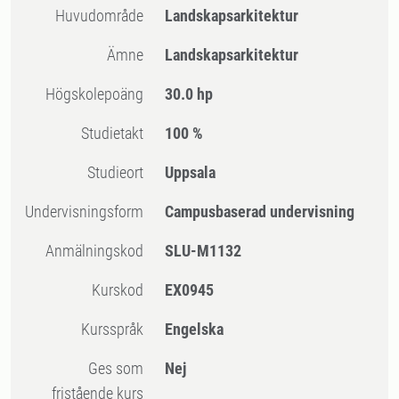
Huvudområde
Landskapsarkitektur
Ämne
Landskapsarkitektur
högskolepoäng
30.0 hp
Studietakt
100 %
Studieort
Uppsala
Undervisningsform
Campusbaserad undervisning
Anmälningskod
SLU-M1132
Kurskod
EX0945
Kursspråk
Engelska
Ges som
Nej
fristående kurs