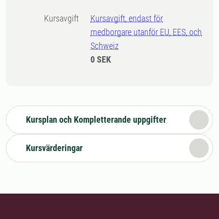
Kursavgift
Kursavgift, endast för
medborgare utanför EU, EES, och
Schweiz
0 SEK
Kursplan och Kompletterande uppgifter
Kursvärderingar