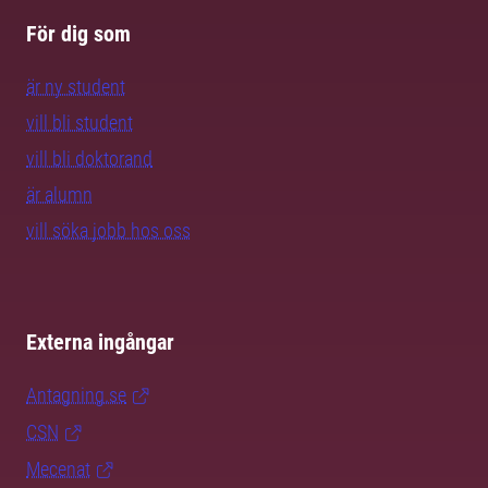
För dig som
är ny student
vill bli student
vill bli doktorand
är alumn
vill söka jobb hos oss
Externa ingångar
Antagning.se
CSN
Mecenat