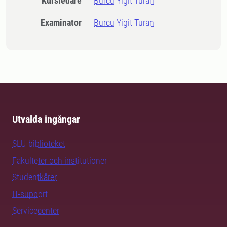
Kursledare
Burcu Yigit Turan
Examinator
Burcu Yigit Turan
Utvalda ingångar
SLU-biblioteket
Fakulteter och institutioner
Studentkårer
IT-support
Servicecenter