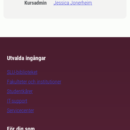
Kursadmin
Jessica Jonerheim
Utvalda ingångar
SLU-biblioteket
Fakulteter och institutioner
Studentkårer
IT-support
Servicecenter
För dig som