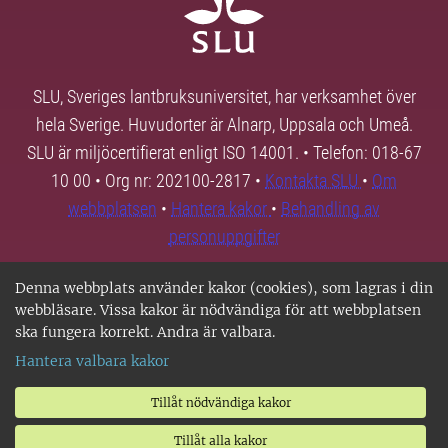
SLU, Sveriges lantbruksuniversitet, har verksamhet över
hela Sverige. Huvudorter är Alnarp, Uppsala och Umeå.
SLU är miljöcertifierat enligt ISO 14001. • Telefon: 018-67
10 00 • Org nr: 202100-2817 •
Kontakta SLU
•
Om
webbplatsen
•
Hantera kakor
•
Behandling av
personuppgifter
Denna webbplats använder kakor (cookies), som lagras i din
webbläsare. Vissa kakor är nödvändiga för att webbplatsen
ska fungera korrekt. Andra är valbara.
Hantera valbara kakor
Tillåt nödvändiga kakor
Tillåt alla kakor