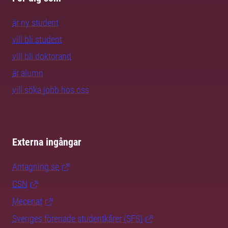
är ny student
vill bli student
vill bli doktorand
är alumn
vill söka jobb hos oss
Externa ingångar
Antagning.se
CSN
Mecenat
Sveriges förenade studentkårer (SFS)