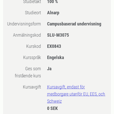
Studietakt
100 %
Studieort
Alnarp
Undervisningsform
Campusbaserad undervisning
Anmälningskod
SLU-M3075
Kurskod
EX0843
Kursspråk
Engelska
Ges som
Ja
fristående kurs
Kursavgift
Kursavgift, endast för
medborgare utanför EU, EES, och
Schweiz
0 SEK