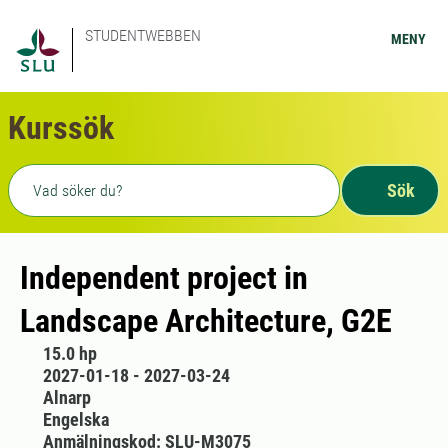
STUDENTWEBBEN
MENY
Kurssök
Fritext sökning
Sök
Independent project in
Landscape Architecture, G2E
15.0 hp
2027-01-18 - 2027-03-24
Alnarp
Engelska
Anmälningskod: SLU-M3075