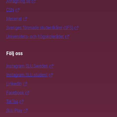
Antagning.se
CSN
Mecenat
Sveriges förenade studentkårer (SFS)
Universitets- och högskolerådet
Följ oss
Instagram SLU.Sweden
Instagram SLU.student
LinkedIn
Facebook
TikTok
SLU Play