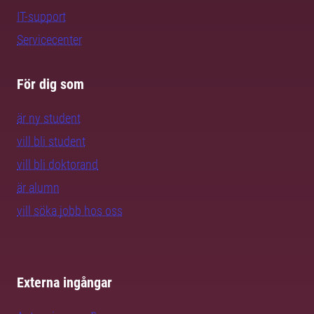
IT-support
Servicecenter
För dig som
är ny student
vill bli student
vill bli doktorand
är alumn
vill söka jobb hos oss
Externa ingångar