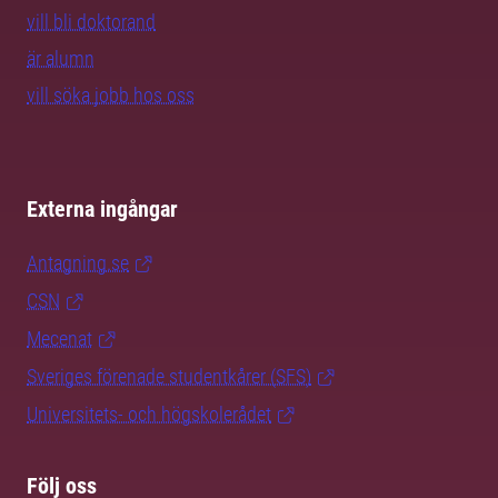
vill bli doktorand
är alumn
vill söka jobb hos oss
Externa ingångar
Antagning.se
CSN
Mecenat
Sveriges förenade studentkårer (SFS)
Universitets- och högskolerådet
Följ oss