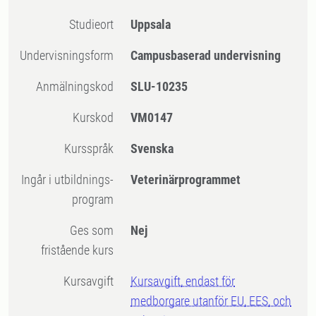
Studieort
Uppsala
Undervisningsform
Campusbaserad undervisning
Anmälningskod
SLU-10235
Kurskod
VM0147
Kursspråk
Svenska
Ingår i utbildnings-
Veterinärprogrammet
program
Ges som
Nej
fristående kurs
Kursavgift
Kursavgift, endast för
medborgare utanför EU, EES, och