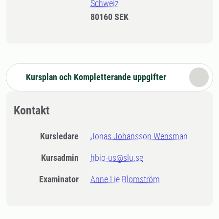
Schweiz
80160 SEK
Kursplan och Kompletterande uppgifter
Kontakt
Kursledare
Jonas Johansson Wensman
Kursadmin
hbio-us@slu.se
Examinator
Anne Lie Blomström