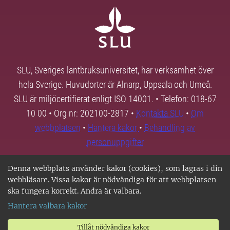
SLU, Sveriges lantbruksuniversitet, har verksamhet över
hela Sverige. Huvudorter är Alnarp, Uppsala och Umeå.
SLU är miljöcertifierat enligt ISO 14001. • Telefon: 018-67
10 00 • Org nr: 202100-2817 •
Kontakta SLU
•
Om
webbplatsen
•
Hantera kakor
•
Behandling av
personuppgifter
Denna webbplats använder kakor (cookies), som lagras i din
webbläsare. Vissa kakor är nödvändiga för att webbplatsen
ska fungera korrekt. Andra är valbara.
Hantera valbara kakor
Tillåt nödvändiga kakor