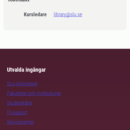
Kursledare
library@slu.se
Utvalda ingångar
SLU-biblioteket
Fakulteter och institutioner
Studentkårer
IT-support
Servicecenter