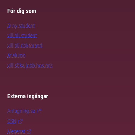
För dig som
är ny student
vill bli student
vill bli doktorand
är alumn
vill söka jobb hos oss
Externa ingångar
Antagning.se
CSN
Mecenat