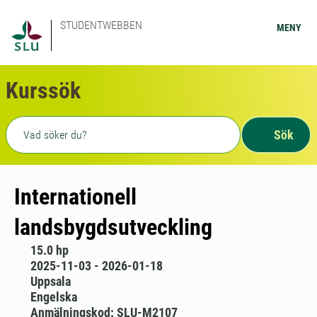
STUDENTWEBBEN
MENY
Kurssök
Fritext sökning
Sök
Internationell
landsbygdsutveckling
15.0 hp
2025-11-03 - 2026-01-18
Uppsala
Engelska
Anmälningskod: SLU-M2107