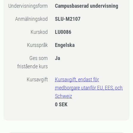
Undervisningsform
Campusbaserad undervisning
Anmälningskod
SLU-M2107
Kurskod
LU0086
Kursspråk
Engelska
Ges som
Ja
fristående kurs
Kursavgift
Kursavgift, endast för
medborgare utanför EU, EES, och
Schweiz
0 SEK