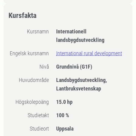
Kursfakta
Kursnamn
Internationell
landsbygdsutveckling
Engelsk kursnamn
International rural development
Nivå
Grundnivå
(G1F)
Huvudområde
Landsbygdsutveckling,
Lantbruksvetenskap
högskolepoäng
15.0 hp
Studietakt
100 %
Studieort
Uppsala