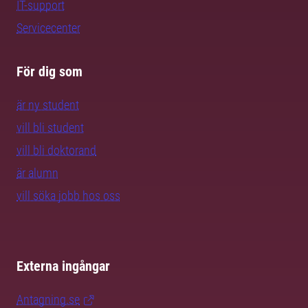
IT-support
Servicecenter
För dig som
är ny student
vill bli student
vill bli doktorand
är alumn
vill söka jobb hos oss
Externa ingångar
Antagning.se