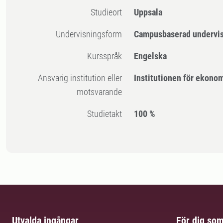
Studieort
Uppsala
Undervisningsform
Campusbaserad undervi
Kursspråk
Engelska
Ansvarig institution eller
Institutionen för ekono
motsvarande
Studietakt
100 %
Utvalda ingångar
För dig so