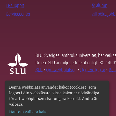
IT-support
är alumn
Servicecenter
vill söka job
SLU, Sveriges lantbruksuniversitet, har verk
Umeå. SLU är miljöcertifierat enligt ISO 140
SLU
•
Om webbplatsen
•
Hantera kakor
•
Beh
Denna webbplats använder kakor (cookies), som
lagras i din webbläsare. Vissa kakor är nödvändiga
för att webbplatsen ska fungera korrekt. Andra är
valbara.
Hantera valbara kakor