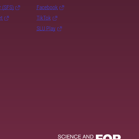
r (SFS)
Facebook
et
TikTok
SLU Play