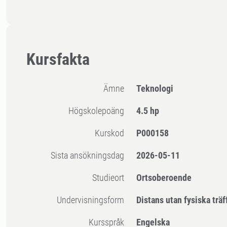
Kursfakta
Ämne
Teknologi
högskolepoäng
4.5 hp
Kurskod
P000158
Sista ansökningsdag
2026-05-11
Studieort
Ortsoberoende
Undervisningsform
Distans utan fysiska träf
Kursspråk
Engelska