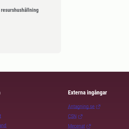
g resurshushållning
m
Externa ingångar
Antagning.se
t
CSN
rand
Mecenat