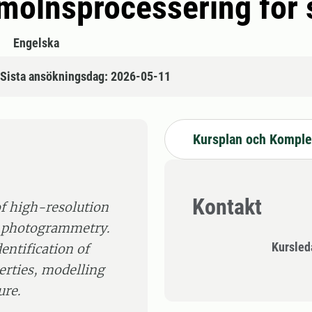
ktmolnsprocessering fö
Engelska
Sista ansökningsdag: 2026-05-11
Kursplan och Komple
Kontakt
of high-resolution
al photogrammetry.
Kursle
entification of
perties, modelling
ure.