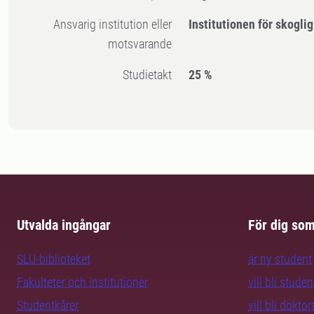
Ansvarig institution eller
Institutionen för skogli
motsvarande
Studietakt
25 %
Utvalda ingångar
För dig so
SLU-biblioteket
är ny student
Fakulteter och institutioner
vill bli studen
Studentkårer
vill bli dokto