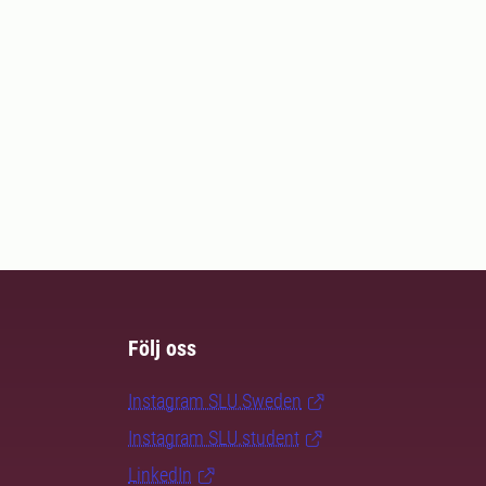
Följ oss
Instagram SLU.Sweden
Instagram SLU.student
LinkedIn