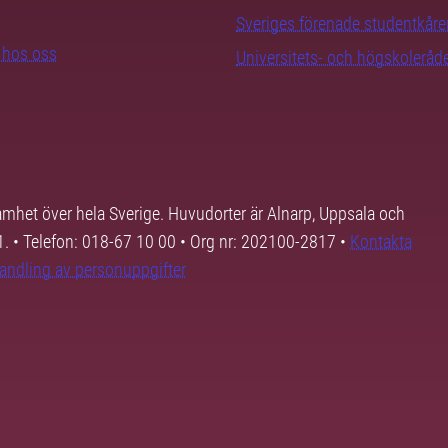
Sveriges förenade studentkåre
b hos oss
Universitets- och högskoleråd
samhet över hela Sverige. Huvudorter är Alnarp, Uppsala och
01. • Telefon: 018-67 10 00 • Org nr: 202100-2817 •
Kontakta
andling av personuppgifter