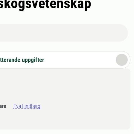
r skogsvetenskap
tterande uppgifter
dare
Eva Lindberg