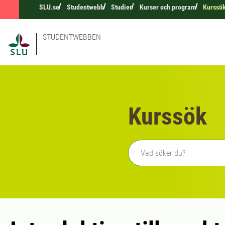
SLU.se
Studentwebb
Studier
Kurser och program
Kurssö
STUDENTWEBBEN
Kurssök
Fritext sökning