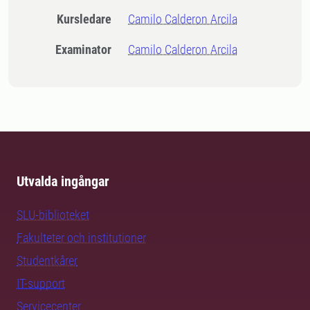
Kursledare
Camilo Calderon Arcila
Examinator
Camilo Calderon Arcila
Utvalda ingångar
SLU-biblioteket
Fakulteter och institutioner
Studentkårer
IT-support
Servicecenter