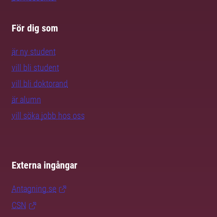
För dig som
är ny student
vill bli student
vill bli doktorand
är alumn
vill söka jobb hos oss
Externa ingångar
Antagning.se
CSN