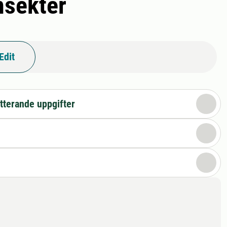
nsekter
Edit
tterande uppgifter