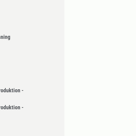
sning
roduktion -
roduktion -