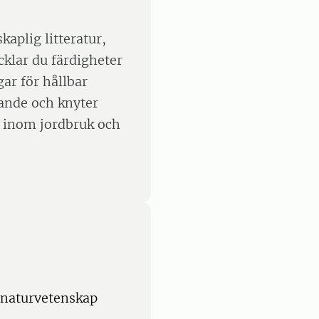
aplig litteratur,
cklar du färdigheter
ar för hållbar
kande och knyter
ar inom jordbruk och
 naturvetenskap