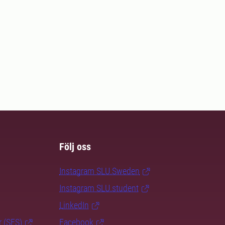
Följ oss
Instagram SLU.Sweden
Instagram SLU.student
LinkedIn
r (SFS)
Facebook