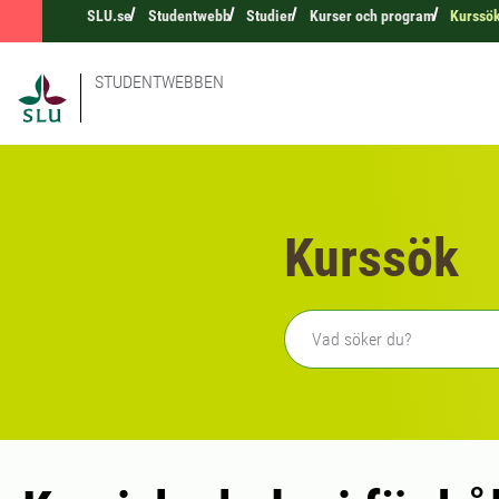
SLU.se
Studentwebb
Studier
Kurser och program
Kurssö
STUDENTWEBBEN
Kurssök
Fritext sökning