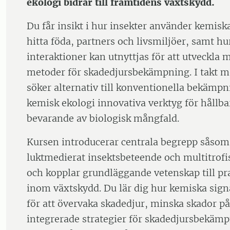
ekologi bidrar till framtidens växtskydd.
Du får insikt i hur insekter använder kemiska
hitta föda, partners och livsmiljöer, samt hu
interaktioner kan utnyttjas för att utveckla 
metoder för skadedjursbekämpning. I takt m
söker alternativ till konventionella bekämp
kemisk ekologi innovativa verktyg för hållba
bevarande av biologisk mångfald.
Kursen introducerar centrala begrepp såsom
luktmedierat insektsbeteende och multitrofis
och kopplar grundläggande vetenskap till p
inom växtskydd. Du lär dig hur kemiska sig
för att övervaka skadedjur, minska skador på
integrerade strategier för skadedjursbekämp