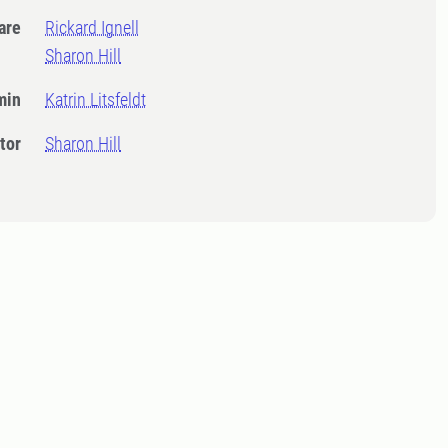
dare
Rickard Ignell
Sharon Hill
min
Katrin Litsfeldt
tor
Sharon Hill