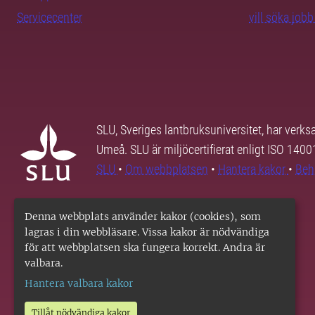
Servicecenter
vill söka job
SLU, Sveriges lantbruksuniversitet, har verk
Umeå. SLU är miljöcertifierat enligt ISO 140
SLU
•
Om webbplatsen
•
Hantera kakor
•
Beh
Denna webbplats använder kakor (cookies), som
lagras i din webbläsare. Vissa kakor är nödvändiga
för att webbplatsen ska fungera korrekt. Andra är
valbara.
Hantera valbara kakor
Tillåt nödvändiga kakor