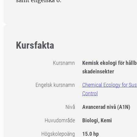
samt engelska 6.
Kursfakta
Kursnamn
Kemisk ekologi för hållb
skadeinsekter
Engelsk kursnamn
Chemical Ecology for Sust
Control
Nivå
Avancerad nivå
(A1N)
Huvudområde
Biologi, Kemi
högskolepoäng
15.0 hp