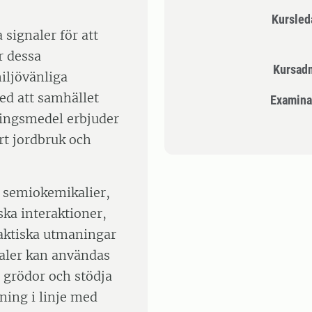
Kursle
 signaler för att
r dessa
Kursad
miljövänliga
ed att samhället
Examina
ningsmedel erbjuder
rt jordbruk och
 semiokemikalier,
ka interaktioner,
raktiska utmaningar
naler kan användas
 grödor och stödja
ning i linje med