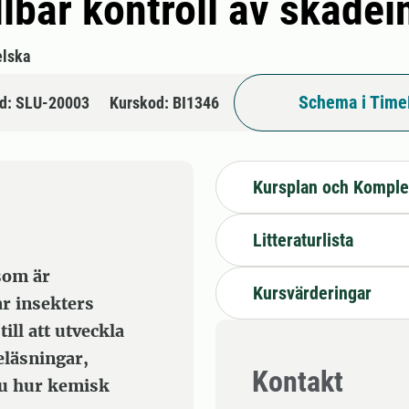
lbar kontroll av skadei
lska
Schema i Time
d: SLU-20003
Kurskod: BI1346
Kursplan och Komple
Litteraturlista
som är
Kursvärderingar
r insekters
ll att utveckla
läsningar,
Kontakt
du hur kemisk