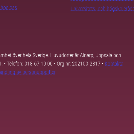
b hos oss
Universitets- och högskoleråd
samhet över hela Sverige. Huvudorter är Alnarp, Uppsala och
01. • Telefon: 018-67 10 00 • Org nr: 202100-2817 •
Kontakta
andling av personuppgifter