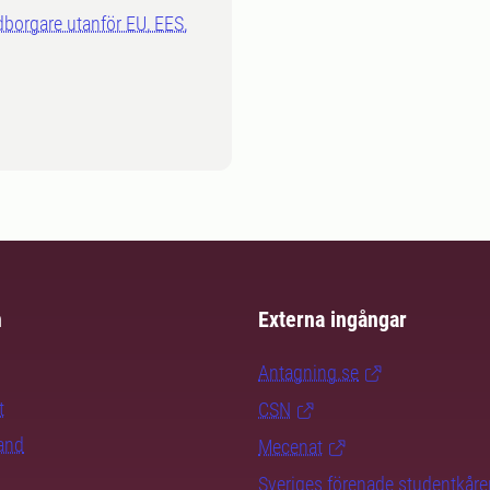
dborgare utanför EU, EES,
m
Externa ingångar
Antagning.se
t
CSN
rand
Mecenat
Sveriges förenade studentkåre