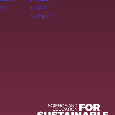
et
TikTok
SLU Play