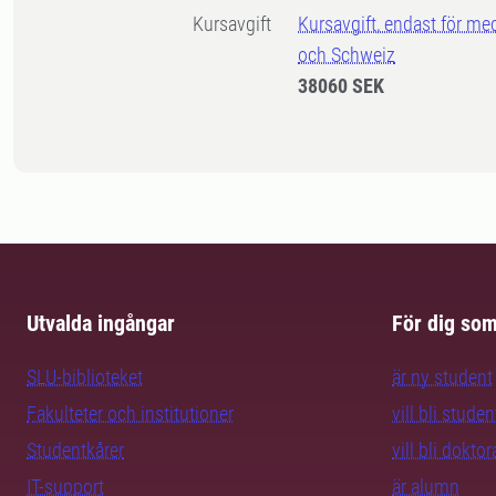
Kursavgift
Kursavgift, endast för me
och Schweiz
38060 SEK
Utvalda ingångar
För dig so
SLU-biblioteket
är ny student
Fakulteter och institutioner
vill bli studen
Studentkårer
vill bli dokto
IT-support
är alumn