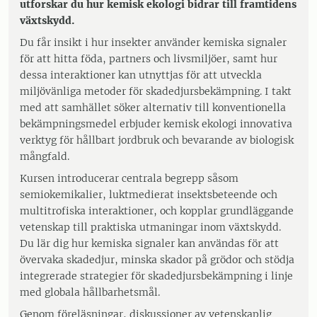
utforskar du hur kemisk ekologi bidrar till framtidens
växtskydd.
Du får insikt i hur insekter använder kemiska signaler
för att hitta föda, partners och livsmiljöer, samt hur
dessa interaktioner kan utnyttjas för att utveckla
miljövänliga metoder för skadedjursbekämpning. I takt
med att samhället söker alternativ till konventionella
bekämpningsmedel erbjuder kemisk ekologi innovativa
verktyg för hållbart jordbruk och bevarande av biologisk
mångfald.
Kursen introducerar centrala begrepp såsom
semiokemikalier, luktmedierat insektsbeteende och
multitrofiska interaktioner, och kopplar grundläggande
vetenskap till praktiska utmaningar inom växtskydd.
Du lär dig hur kemiska signaler kan användas för att
övervaka skadedjur, minska skador på grödor och stödja
integrerade strategier för skadedjursbekämpning i linje
med globala hållbarhetsmål.
Genom föreläsningar, diskussioner av vetenskaplig