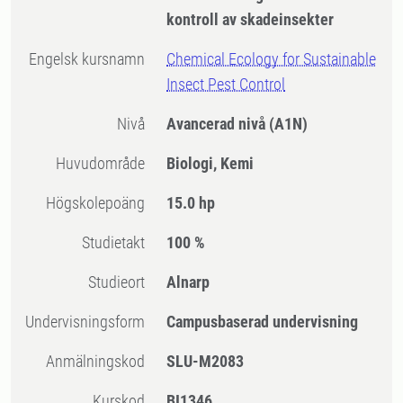
kontroll av skadeinsekter
Engelsk kursnamn
Chemical Ecology for Sustainable
Insect Pest Control
Nivå
Avancerad nivå
(A1N)
Huvudområde
Biologi, Kemi
högskolepoäng
15.0 hp
Studietakt
100 %
Studieort
Alnarp
Undervisningsform
Campusbaserad undervisning
Anmälningskod
SLU-M2083
Kurskod
BI1346