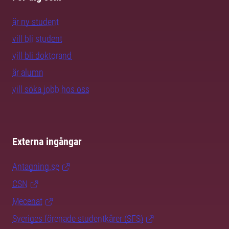
är ny student
vill bli student
vill bli doktorand
är alumn
vill söka jobb hos oss
Externa ingångar
Antagning.se
CSN
Mecenat
Sveriges förenade studentkårer (SFS)