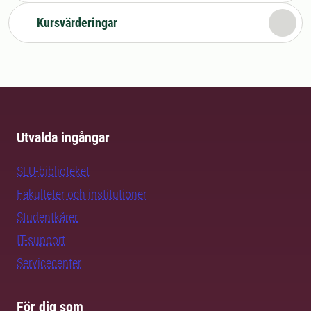
Kursvärderingar
Utvalda ingångar
SLU-biblioteket
Fakulteter och institutioner
Studentkårer
IT-support
Servicecenter
För dig som