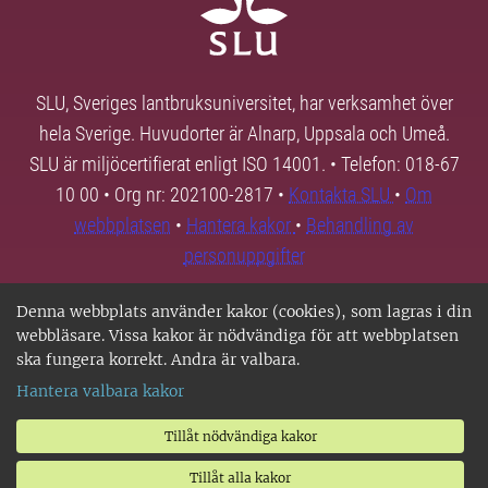
SLU, Sveriges lantbruksuniversitet, har verksamhet över
hela Sverige. Huvudorter är Alnarp, Uppsala och Umeå.
SLU är miljöcertifierat enligt ISO 14001. • Telefon: 018-67
10 00 • Org nr: 202100-2817 •
Kontakta SLU
•
Om
webbplatsen
•
Hantera kakor
•
Behandling av
personuppgifter
Denna webbplats använder kakor (cookies), som lagras i din
webbläsare. Vissa kakor är nödvändiga för att webbplatsen
ska fungera korrekt. Andra är valbara.
Hantera valbara kakor
Tillåt nödvändiga kakor
Tillåt alla kakor