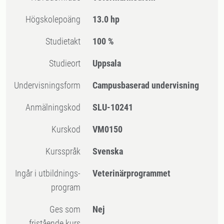
högskolepoäng
13.0 hp
Studietakt
100 %
Studieort
Uppsala
Undervisningsform
Campusbaserad undervisning
Anmälningskod
SLU-10241
Kurskod
VM0150
Kursspråk
Svenska
Ingår i utbildnings-
Veterinärprogrammet
program
Ges som
Nej
fristående kurs