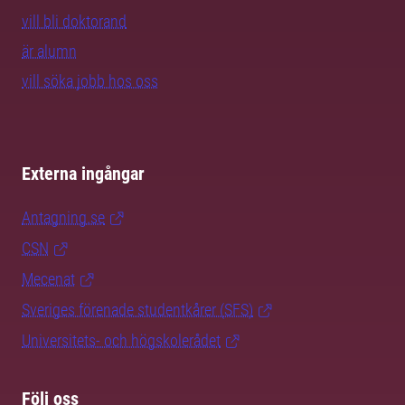
vill bli doktorand
är alumn
vill söka jobb hos oss
Externa ingångar
Antagning.se
CSN
Mecenat
Sveriges förenade studentkårer (SFS)
Universitets- och högskolerådet
Följ oss