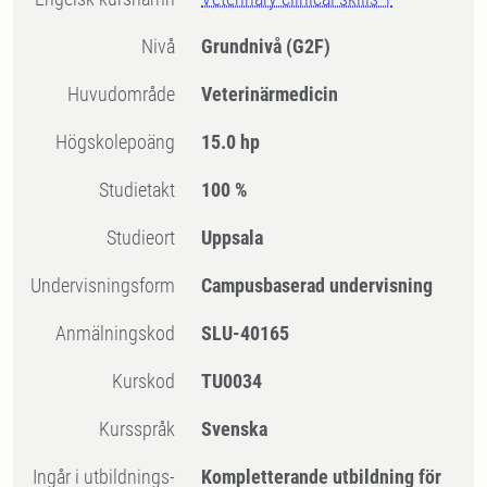
Nivå
Grundnivå
(G2F)
Huvudområde
Veterinärmedicin
högskolepoäng
15.0 hp
Studietakt
100 %
Studieort
Uppsala
Undervisningsform
Campusbaserad undervisning
Anmälningskod
SLU-40165
Kurskod
TU0034
Kursspråk
Svenska
Ingår i utbildnings-
Kompletterande utbildning för