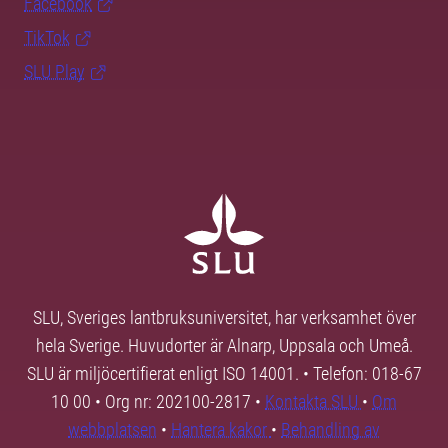
Facebook
TikTok
SLU Play
SLU, Sveriges lantbruksuniversitet, har verksamhet över
hela Sverige. Huvudorter är Alnarp, Uppsala och Umeå.
SLU är miljöcertifierat enligt ISO 14001. • Telefon: 018-67
10 00 • Org nr: 202100-2817 •
Kontakta SLU
•
Om
webbplatsen
•
Hantera kakor
•
Behandling av