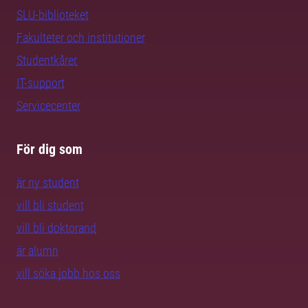
SLU-biblioteket
Fakulteter och institutioner
Studentkårer
IT-support
Servicecenter
För dig som
är ny student
vill bli student
vill bli doktorand
är alumn
vill söka jobb hos oss