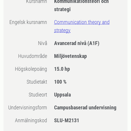
Kursnamn
Kommunikationsteori och
strategi
Engelsk kursnamn
Communication theory and
strategy
Nivå
Avancerad nivå
(A1F)
Huvudområde
Miljövetenskap
högskolepoäng
15.0 hp
Studietakt
100 %
Studieort
Uppsala
Undervisningsform
Campusbaserad undervisning
Anmälningskod
SLU-M2131