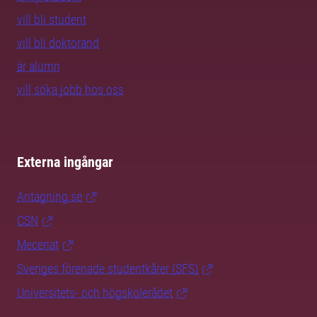
vill bli student
vill bli doktorand
är alumn
vill söka jobb hos oss
Externa ingångar
Antagning.se
CSN
Mecenat
Sveriges förenade studentkårer (SFS)
Universitets- och högskolerådet