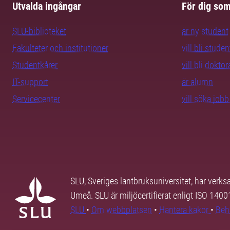
Utvalda ingångar
För dig so
SLU-biblioteket
är ny student
Fakulteter och institutioner
vill bli studen
Studentkårer
vill bli dokto
IT-support
är alumn
Servicecenter
vill söka job
SLU, Sveriges lantbruksuniversitet, har verk
Umeå. SLU är miljöcertifierat enligt ISO 140
SLU
•
Om webbplatsen
•
Hantera kakor
•
Beh