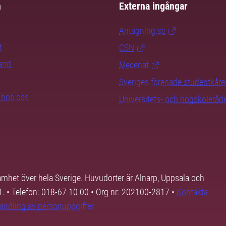
m
Externa ingångar
Antagning.se
t
CSN
rand
Mecenat
Sveriges förenade studentkåre
b hos oss
Universitets- och högskoleråd
samhet över hela Sverige. Huvudorter är Alnarp, Uppsala och
01. • Telefon: 018-67 10 00 • Org nr: 202100-2817 •
Kontakta
andling av personuppgifter