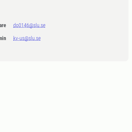
dare
do0146@slu.se
min
kv-us@slu.se