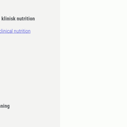
klinisk nutrition
inical nutrition
sning