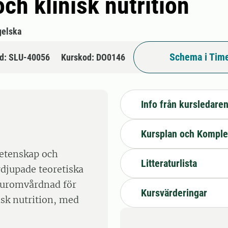
h klinisk nutrition
gelska
Schema i Time
d: SLU-40056
Kurskod: DO0146
Info från kursledare
Kursplan och Komple
vetenskap och
Litteraturlista
rdjupade teoretiska
juromvårdnad för
Kursvärderingar
sk nutrition, med