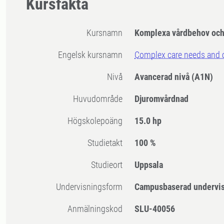
Kursfakta
Kursnamn
Komplexa vårdbehov och 
Engelsk kursnamn
Complex care needs and cl
Nivå
Avancerad nivå
(A1N)
Huvudområde
Djuromvårdnad
högskolepoäng
15.0 hp
Studietakt
100 %
Studieort
Uppsala
Undervisningsform
Campusbaserad undervi
Anmälningskod
SLU-40056