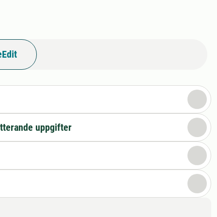
Edit
n
tterande uppgifter