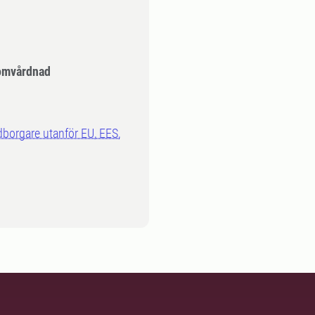
omvårdnad
dborgare utanför EU, EES,