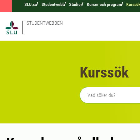
SLU.se
Studentwebb
Studier
Kurser och program
Kurssö
STUDENTWEBBEN
Kurssök
Fritext sökning