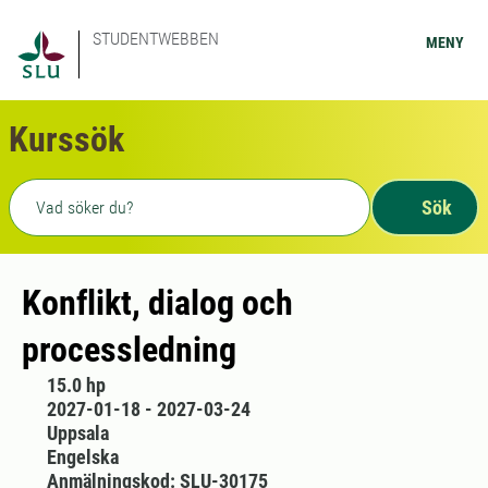
STUDENTWEBBEN
MENY
Kurssök
Fritext sökning
Sök
Konflikt, dialog och
processledning
15.0 hp
2027-01-18 - 2027-03-24
Uppsala
Engelska
Anmälningskod: SLU-30175