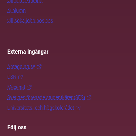
vill bli doktorand
är alumn
vill söka jobb hos oss
Externa ingångar
Antagning.se
CSN
Mecenat
Sveriges förenade studentkårer (SFS)
Universitets- och högskolerådet
Följ oss