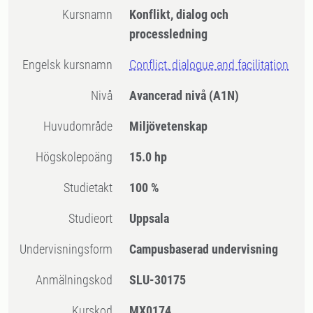
Kursnamn
Konflikt, dialog och
processledning
Engelsk kursnamn
Conflict, dialogue and facilitation
Nivå
Avancerad nivå
(A1N)
Huvudområde
Miljövetenskap
högskolepoäng
15.0 hp
Studietakt
100 %
Studieort
Uppsala
Undervisningsform
Campusbaserad undervisning
Anmälningskod
SLU-30175
Kurskod
MX0174