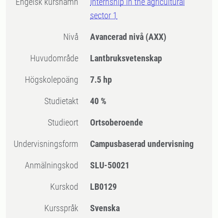
Engelsk kursnamn
Internship in the agricultural
sector 1
Nivå
Avancerad nivå
(AXX)
Huvudområde
Lantbruksvetenskap
högskolepoäng
7.5 hp
Studietakt
40 %
Studieort
Ortsoberoende
Undervisningsform
Campusbaserad undervisning
Anmälningskod
SLU-50021
Kurskod
LB0129
Kursspråk
Svenska