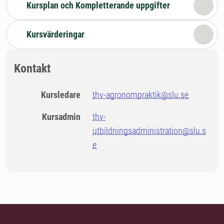
Kursplan och Kompletterande uppgifter
Kursvärderingar
Kontakt
Kursledare
thv-agronompraktik@slu.se
Kursadmin
thv-
utbildningsadministration@slu.s
e