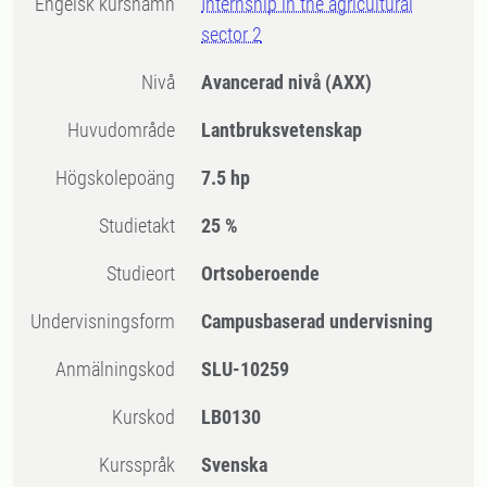
Engelsk kursnamn
Internship in the agricultural
sector 2
Nivå
Avancerad nivå
(AXX)
Huvudområde
Lantbruksvetenskap
högskolepoäng
7.5 hp
Studietakt
25 %
Studieort
Ortsoberoende
Undervisningsform
Campusbaserad undervisning
Anmälningskod
SLU-10259
Kurskod
LB0130
Kursspråk
Svenska