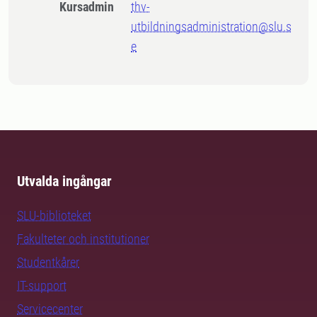
Kursadmin
thv-
utbildningsadministration@slu.s
e
Utvalda ingångar
SLU-biblioteket
Fakulteter och institutioner
Studentkårer
IT-support
Servicecenter