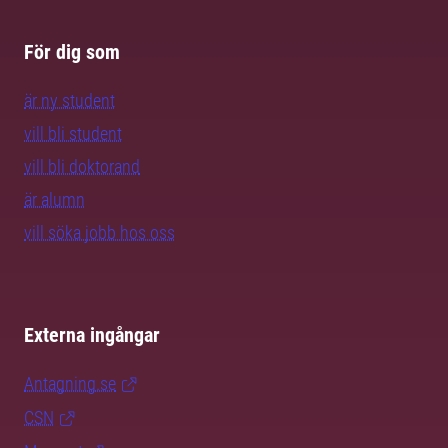
För dig som
är ny student
vill bli student
vill bli doktorand
är alumn
vill söka jobb hos oss
Externa ingångar
Antagning.se
CSN