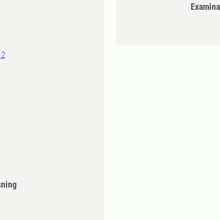
Examina
 2
sning