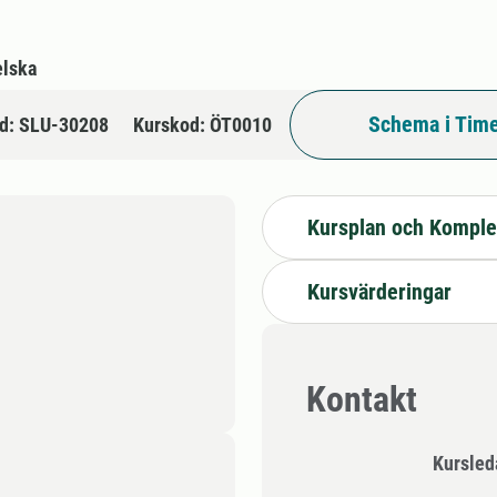
lska
Schema i Time
d: SLU-30208
Kurskod: ÖT0010
Kursplan och Komple
Kursvärderingar
Kontakt
Kursle