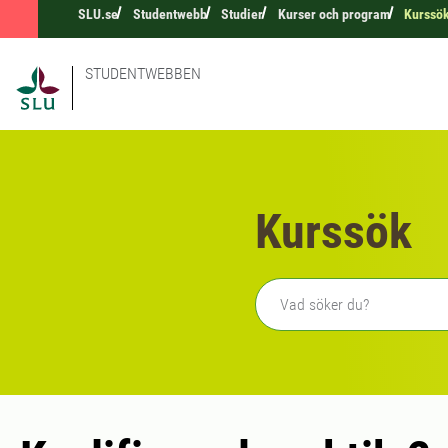
SLU.se
Studentwebb
Studier
Kurser och program
Kurssö
STUDENTWEBBEN
Kurssök
Fritext sökning