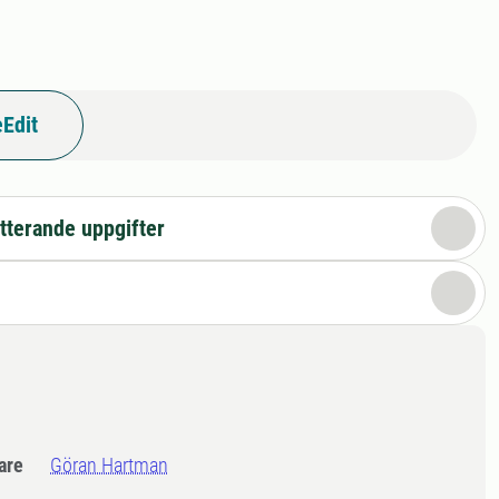
Edit
tterande uppgifter
dare
Göran Hartman