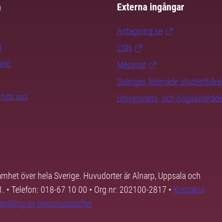
m
Externa ingångar
Antagning.se
t
CSN
rand
Mecenat
Sveriges förenade studentkåre
b hos oss
Universitets- och högskoleråd
samhet över hela Sverige. Huvudorter är Alnarp, Uppsala och
01. • Telefon: 018-67 10 00 • Org nr: 202100-2817 •
Kontakta
andling av personuppgifter