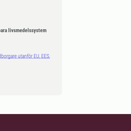
ara livsmedelssystem
dborgare utanför EU, EES,