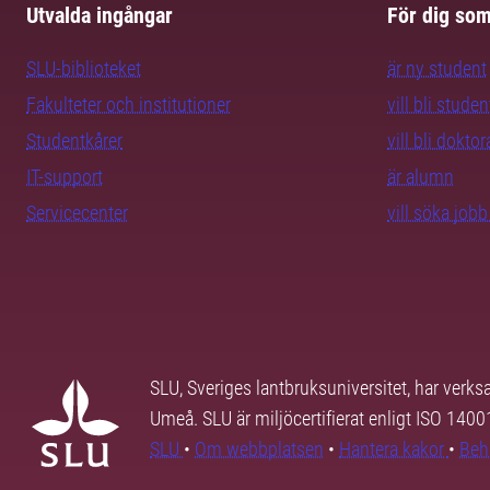
Utvalda ingångar
För dig so
SLU-biblioteket
är ny student
Fakulteter och institutioner
vill bli studen
Studentkårer
vill bli dokto
IT-support
är alumn
Servicecenter
vill söka job
SLU, Sveriges lantbruksuniversitet, har verk
Umeå. SLU är miljöcertifierat enligt ISO 140
SLU
•
Om webbplatsen
•
Hantera kakor
•
Beh