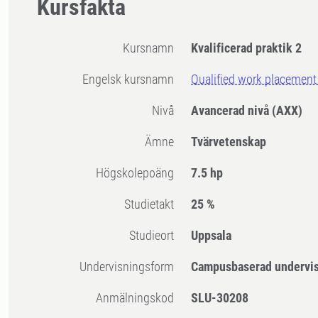
Kursfakta
Kursnamn
Kvalificerad praktik 2
Engelsk kursnamn
Qualified work placement
Nivå
Avancerad nivå
(AXX)
Ämne
Tvärvetenskap
högskolepoäng
7.5 hp
Studietakt
25 %
Studieort
Uppsala
Undervisningsform
Campusbaserad undervi
Anmälningskod
SLU-30208