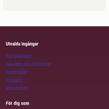
Utvalda ingångar
SLU-biblioteket
Fakulteter och institutioner
Studentkårer
IT-support
Servicecenter
För dig som