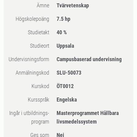
Ämne
Tvärvetenskap
högskolepoäng
7.5 hp
Studietakt
40 %
Studieort
Uppsala
Undervisningsform
Campusbaserad undervisning
Anmälningskod
SLU-50073
Kurskod
ÖT0012
Kursspråk
Engelska
Ingår i utbildnings-
Masterprogrammet Hållbara
program
livsmedelssystem
Ges som
Nej