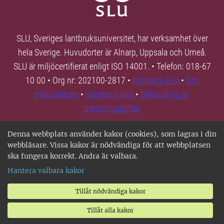
SLU, Sveriges lantbruksuniversitet, har verksamhet över
hela Sverige. Huvudorter är Alnarp, Uppsala och Umeå.
SLU är miljöcertifierat enligt ISO 14001. • Telefon: 018-67
10 00 • Org nr: 202100-2817 •
Kontakta SLU
•
Om
webbplatsen
•
Hantera kakor
•
Behandling av
personuppgifter
Denna webbplats använder kakor (cookies), som lagras i din
webbläsare. Vissa kakor är nödvändiga för att webbplatsen
ska fungera korrekt. Andra är valbara.
Hantera valbara kakor
Tillåt nödvändiga kakor
Tillåt alla kakor