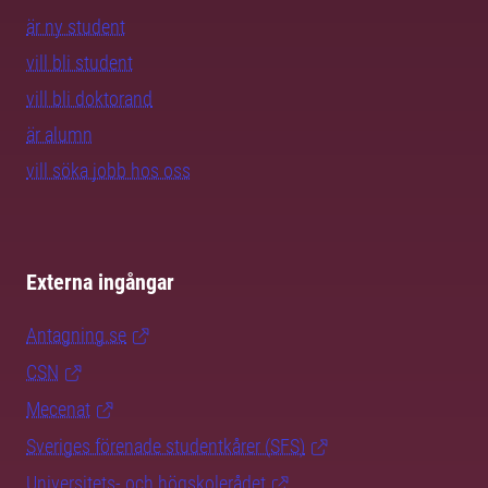
är ny student
vill bli student
vill bli doktorand
är alumn
vill söka jobb hos oss
Externa ingångar
Antagning.se
CSN
Mecenat
Sveriges förenade studentkårer (SFS)
Universitets- och högskolerådet