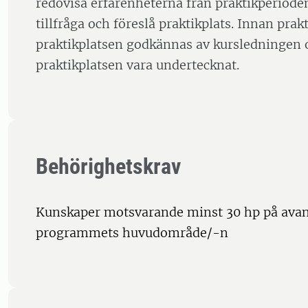
redovisa erfarenheterna från praktikperioden
tillfråga och föreslå praktikplats. Innan prak
praktikplatsen godkännas av kursledningen 
praktikplatsen vara undertecknat.
Behörighetskrav
Kunskaper motsvarande minst 30 hp på avan
programmets huvudområde/-n