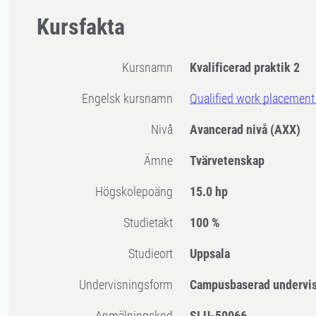
Kursfakta
Kursnamn
Kvalificerad praktik 2
Engelsk kursnamn
Qualified work placement
Nivå
Avancerad nivå
(AXX)
Ämne
Tvärvetenskap
högskolepoäng
15.0 hp
Studietakt
100 %
Studieort
Uppsala
Undervisningsform
Campusbaserad undervi
Anmälningskod
SLU-50066