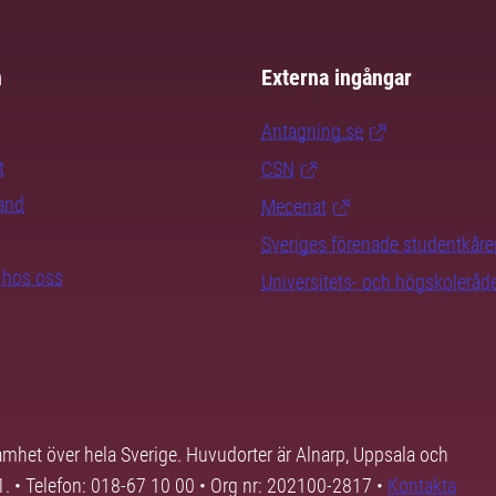
m
Externa ingångar
Antagning.se
t
CSN
rand
Mecenat
Sveriges förenade studentkåre
b hos oss
Universitets- och högskoleråd
samhet över hela Sverige. Huvudorter är Alnarp, Uppsala och
01. • Telefon: 018-67 10 00 • Org nr: 202100-2817 •
Kontakta