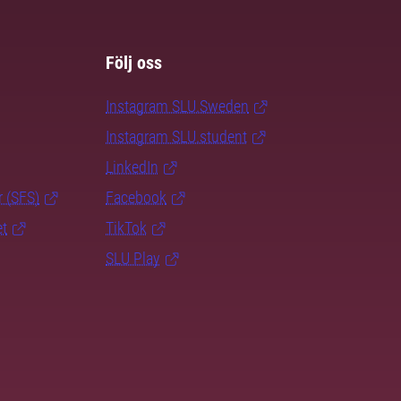
Följ oss
Instagram SLU.Sweden
Instagram SLU.student
LinkedIn
r (SFS)
Facebook
et
TikTok
SLU Play