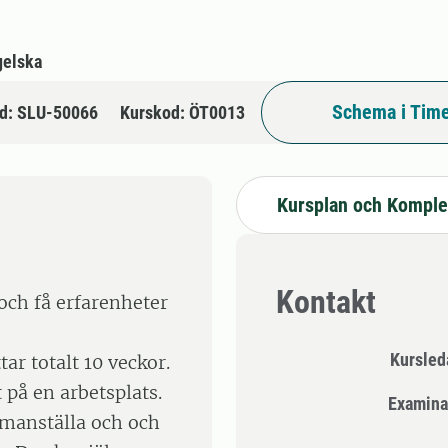
gelska
Schema i Time
d: SLU-50066
Kurskod: ÖT0013
Kursplan och Komple
Kontakt
 och få erfarenheter
Kursle
ar totalt 10 veckor.
 på en arbetsplats.
Examina
mmanställa och och