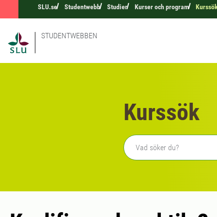
SLU.se
Studentwebb
Studier
Kurser och program
Kurssö
STUDENTWEBBEN
Kurssök
Fritext sökning