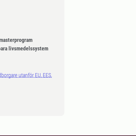
- masterprogram
ara livsmedelssystem
dborgare utanför EU, EES,