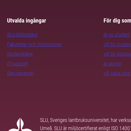
Utvalda ingångar
För dig so
SLU-biblioteket
är ny student
Fakulteter och institutioner
vill bli studen
Studentkårer
vill bli dokto
IT-support
är alumn
Servicecenter
vill söka job
SLU, Sveriges lantbruksuniversitet, har verk
Umeå. SLU är miljöcertifierat enligt ISO 140