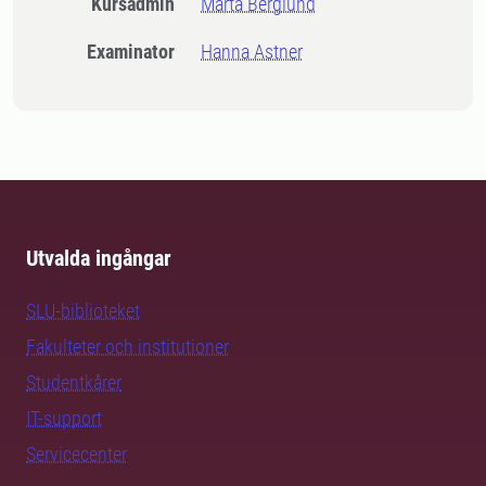
Kursadmin
Märta Berglund
Examinator
Hanna Astner
Utvalda ingångar
SLU-biblioteket
Fakulteter och institutioner
Studentkårer
IT-support
Servicecenter