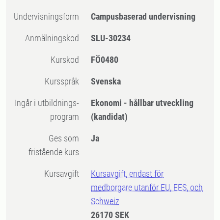
Undervisningsform
Campusbaserad undervisning
Anmälningskod
SLU-30234
Kurskod
FÖ0480
Kursspråk
Svenska
Ingår i utbildnings-
Ekonomi - hållbar utveckling
program
(kandidat)
Ges som
Ja
fristående kurs
Kursavgift
Kursavgift, endast för
medborgare utanför EU, EES, och
Schweiz
26170 SEK