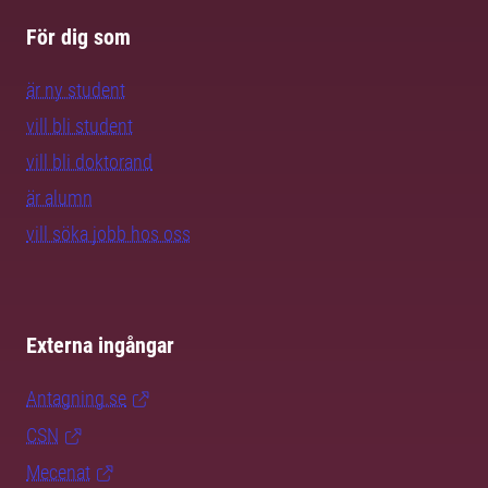
För dig som
är ny student
vill bli student
vill bli doktorand
är alumn
vill söka jobb hos oss
Externa ingångar
Antagning.se
CSN
Mecenat