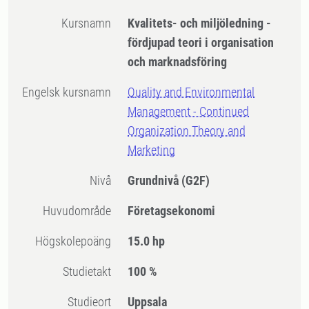
Kursnamn
Kvalitets- och miljöledning -
fördjupad teori i organisation
och marknadsföring
Engelsk kursnamn
Quality and Environmental
Management - Continued
Organization Theory and
Marketing
Nivå
Grundnivå
(G2F)
Huvudområde
Företagsekonomi
högskolepoäng
15.0 hp
Studietakt
100 %
Studieort
Uppsala