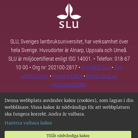
SLU, Sveriges lantbruksuniversitet, har verksamhet över
hela Sverige. Huvudorter är Alnarp, Uppsala och Umeå.
SLU är miljöcertifierat enligt ISO 14001. • Telefon: 018-67
10 00 • Org nr: 202100-2817 •
Kontakta SLU
•
Om
webbplatsen
•
Hantera kakor
•
Behandling av
personuppgifter
Denna webbplats använder kakor (cookies), som lagras i din
webbläsare. Vissa kakor är nödvändiga för att webbplatsen
ska fungera korrekt. Andra är valbara.
Hantera valbara kakor
Tillåt nödvändiga kakor