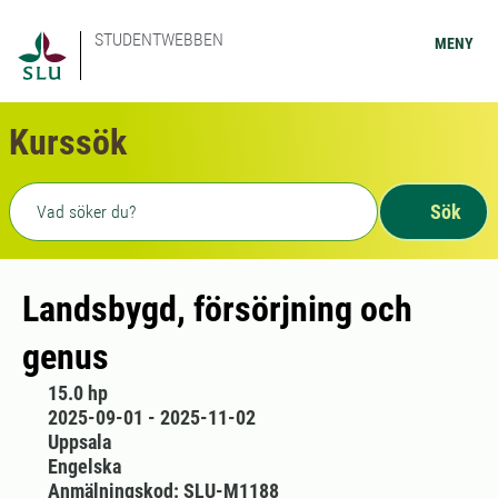
STUDENTWEBBEN
MENY
Kurssök
Fritext sökning
Sök
Landsbygd, försörjning och
genus
15.0 hp
2025-09-01 - 2025-11-02
Uppsala
Engelska
Anmälningskod: SLU-M1188