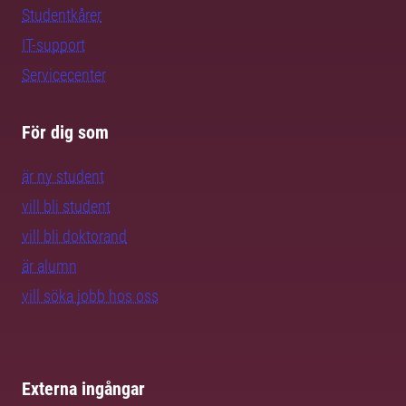
Studentkårer
IT-support
Servicecenter
För dig som
är ny student
vill bli student
vill bli doktorand
är alumn
vill söka jobb hos oss
Externa ingångar