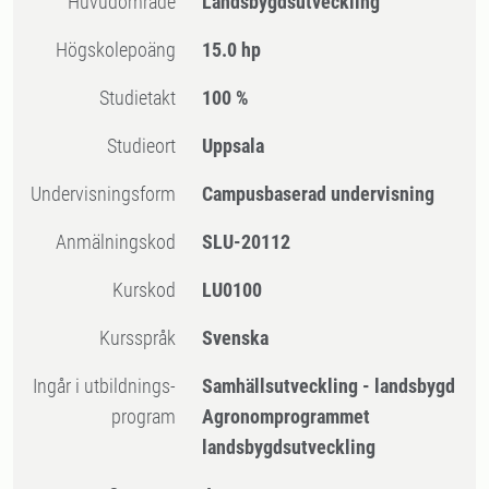
Huvudområde
Landsbygdsutveckling
högskolepoäng
15.0 hp
Studietakt
100 %
Studieort
Uppsala
Undervisningsform
Campusbaserad undervisning
Anmälningskod
SLU-20112
Kurskod
LU0100
Kursspråk
Svenska
Ingår i utbildnings-
Samhällsutveckling - landsbygd
program
Agronomprogrammet
landsbygdsutveckling