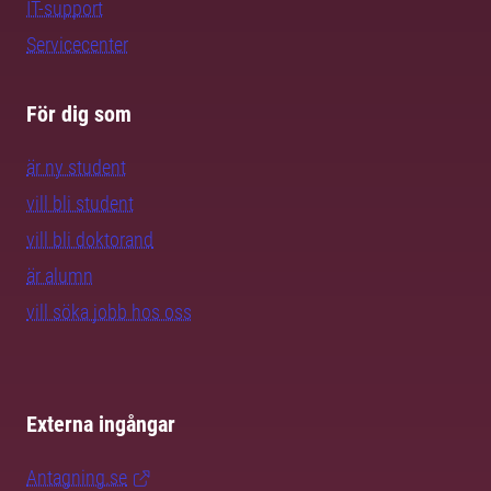
IT-support
Servicecenter
För dig som
är ny student
vill bli student
vill bli doktorand
är alumn
vill söka jobb hos oss
Externa ingångar
Antagning.se