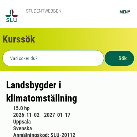
STUDENTWEBBEN
MENY
Kurssök
Fritext sökning
Sök
Landsbygder i
klimatomställning
15.0 hp
2026-11-02 - 2027-01-17
Uppsala
Svenska
Anmälningskod: SLU-20112