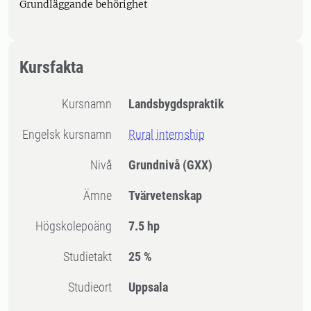
Grundläggande behörighet
Kursfakta
Kursnamn
Landsbygdspraktik
Engelsk kursnamn
Rural internship
Nivå
Grundnivå
(GXX)
Ämne
Tvärvetenskap
högskolepoäng
7.5 hp
Studietakt
25 %
Studieort
Uppsala