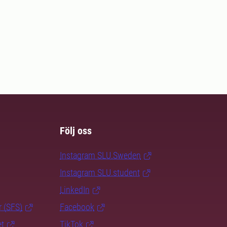
Följ oss
Instagram SLU.Sweden
Instagram SLU.student
LinkedIn
r (SFS)
Facebook
et
TikTok