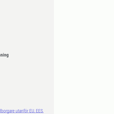
sning
dborgare utanför EU, EES,