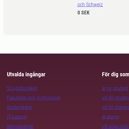
och Schweiz
0 SEK
Utvalda ingångar
För dig so
SLU-biblioteket
är ny student
Fakulteter och institutioner
vill bli studen
Studentkårer
vill bli dokto
IT-support
är alumn
Servicecenter
vill söka job