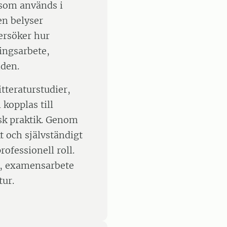
som används i
en belyser
ersöker hur
ingsarbete,
nden.
tteraturstudier,
 kopplas till
sk praktik. Genom
t och självständigt
rofessionell roll.
er, examensarbete
ur.