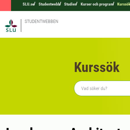
SLU.se
Studentwebb
Studier
Kurser och program
Kurssö
STUDENTWEBBEN
Kurssök
Fritext sökning