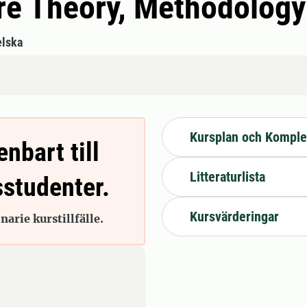
re Theory, Methodology
lska
Kursplan och Komple
enbart till
Litteraturlista
sstudenter.
Kursvärderingar
arie kurstillfälle.