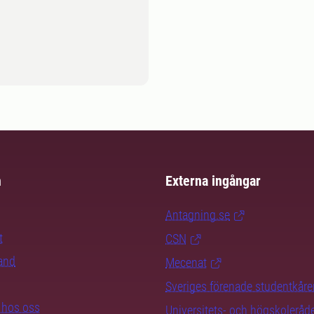
m
Externa ingångar
Antagning.se
t
CSN
rand
Mecenat
Sveriges förenade studentkåre
b hos oss
Universitets- och högskoleråd