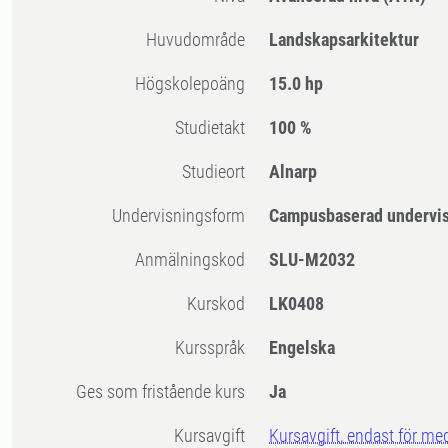
Huvudområde
Landskapsarkitektur
högskolepoäng
15.0 hp
Studietakt
100 %
Studieort
Alnarp
Undervisningsform
Campusbaserad undervi
Anmälningskod
SLU-M2032
Kurskod
LK0408
Kursspråk
Engelska
Ges som fristående kurs
Ja
Kursavgift
Kursavgift, endast för me