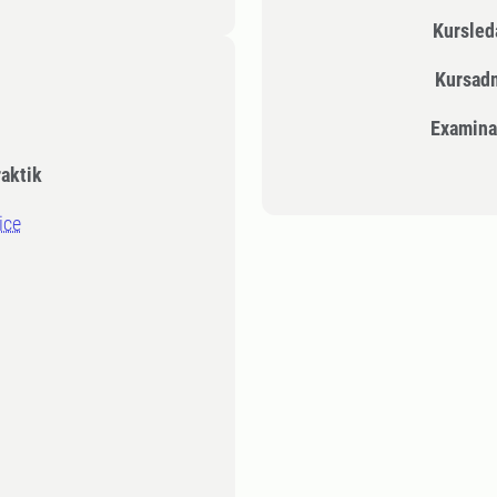
Kursle
Kursad
Examina
aktik
ice