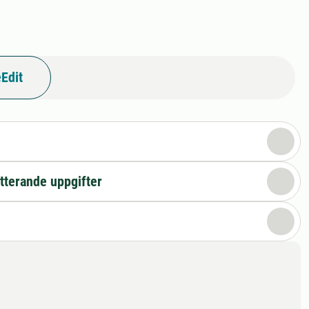
Edit
n
tterande uppgifter