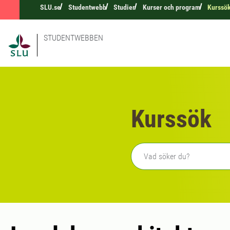
SLU.se
Studentwebb
Studier
Kurser och program
Kurssö
STUDENTWEBBEN
Kurssök
Fritext sökning