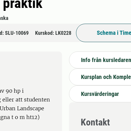
 praktik
nska
Schema i Time
d: SLU-10069
Kurskod: LK0228
Info från kursledare
Kursplan och Komple
v 90 hp i
Kursvärderingar
 eller att studenten
 Urban Landscape
gna t o m ht12)
Kontakt