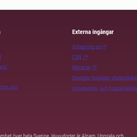
m
Externa ingångar
Antagning.se
t
CSN
rand
Mecenat
Sveriges förenade studentkåre
b hos oss
Universitets- och högskoleråd
samhet över hela Sverige. Huvudorter är Alnarp, Uppsala och