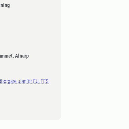
sning
ammet, Alnarp
dborgare utanför EU, EES,