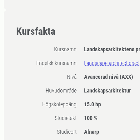
Kursfakta
Kursnamn
Landskapsarkitektens pr
Engelsk kursnamn
Landscape architect pract
Nivå
Avancerad nivå
(AXX)
Huvudområde
Landskapsarkitektur
högskolepoäng
15.0 hp
Studietakt
100 %
Studieort
Alnarp