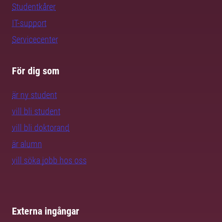
Studentkårer
IT-support
Servicecenter
För dig som
är ny student
vill bli student
vill bli doktorand
är alumn
vill söka jobb hos oss
Externa ingångar