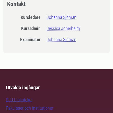
Kontakt
Kursledare
Johanna Sjöman
Kursadmin
Jessica Jonerheim
Examinator
Johanna Sjöman
Utvalda ingångar
SLU-biblioteket
Fakulteter och institutioner