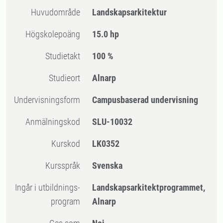
Huvudområde
Landskapsarkitektur
högskolepoäng
15.0 hp
Studietakt
100 %
Studieort
Alnarp
Undervisningsform
Campusbaserad undervisning
Anmälningskod
SLU-10032
Kurskod
LK0352
Kursspråk
Svenska
Ingår i utbildnings-
Landskapsarkitektprogrammet,
program
Alnarp