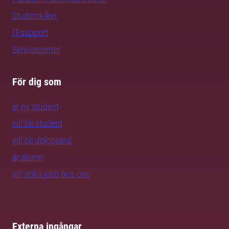
Studentkårer
IT-support
Servicecenter
För dig som
är ny student
vill bli student
vill bli doktorand
är alumn
vill söka jobb hos oss
Externa ingångar