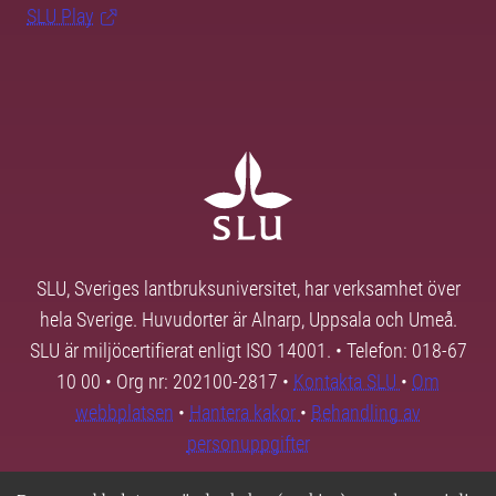
SLU Play
SLU, Sveriges lantbruksuniversitet, har verksamhet över
hela Sverige. Huvudorter är Alnarp, Uppsala och Umeå.
SLU är miljöcertifierat enligt ISO 14001. • Telefon: 018-67
10 00 • Org nr: 202100-2817 •
Kontakta SLU
•
Om
webbplatsen
•
Hantera kakor
•
Behandling av
personuppgifter