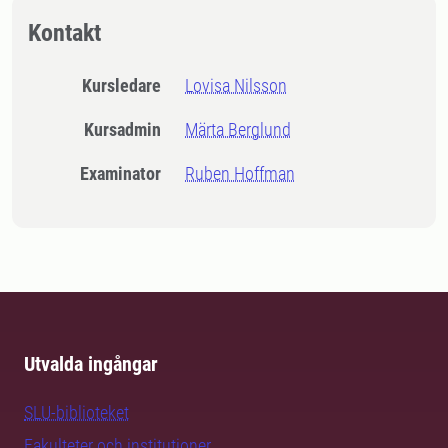
Kontakt
Kursledare
Lovisa Nilsson
Kursadmin
Märta Berglund
Examinator
Ruben Hoffman
Utvalda ingångar
SLU-biblioteket
Fakulteter och institutioner