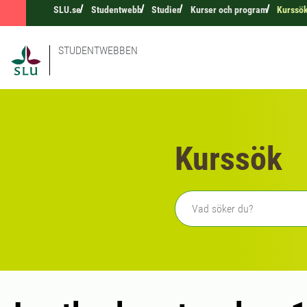
SLU.se
Studentwebb
Studier
Kurser och program
Kurssö
STUDENTWEBBEN
Kurssök
Fritext sökning