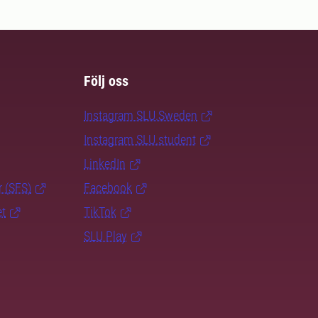
Följ oss
Instagram SLU.Sweden
Instagram SLU.student
LinkedIn
r (SFS)
Facebook
et
TikTok
SLU Play