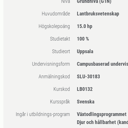
Nivå
Grundnivå
(G1N)
Huvudområde
Lantbruksvetenskap
högskolepoäng
15.0 hp
Studietakt
100 %
Studieort
Uppsala
Undervisningsform
Campusbaserad undervi
Anmälningskod
SLU-30183
Kurskod
LB0132
Kursspråk
Svenska
Ingår i utbildnings-program
Växtodlingsprogrammet
Djur och hållbarhet (kan