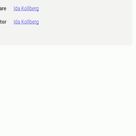
dare
Ida Kollberg
tor
Ida Kollberg