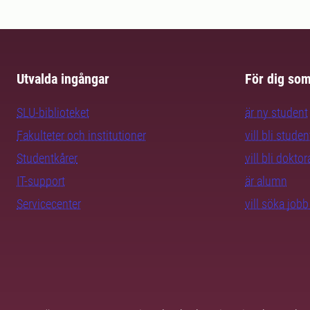
Utvalda ingångar
För dig so
SLU-biblioteket
är ny student
Fakulteter och institutioner
vill bli studen
Studentkårer
vill bli dokto
IT-support
är alumn
Servicecenter
vill söka job