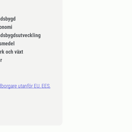
ndsbygd
onomi
dsbygdsutveckling
smedel
k och växt
r
dborgare utanför EU, EES,