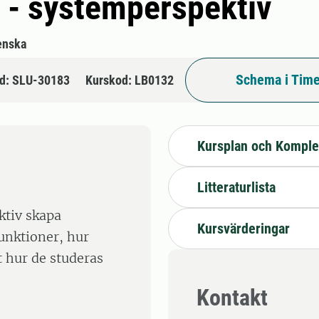
 - systemperspektiv
enska
Schema i Time
d: SLU-30183
Kurskod: LB0132
Kursplan och Komple
Litteraturlista
ktiv skapa
Kursvärderingar
funktioner, hur
t hur de studeras
Kontakt