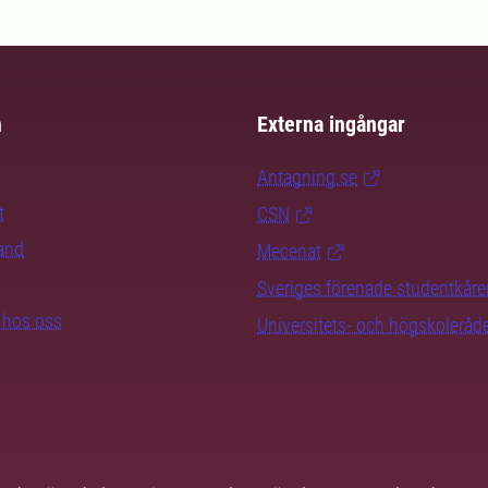
m
Externa ingångar
Antagning.se
t
CSN
rand
Mecenat
Sveriges förenade studentkåre
b hos oss
Universitets- och högskoleråd