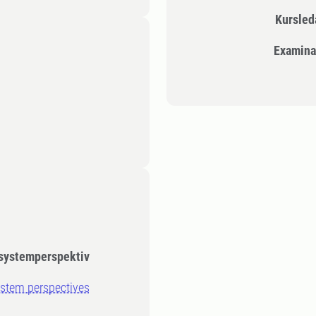
Kursle
Examina
 systemperspektiv
system perspectives