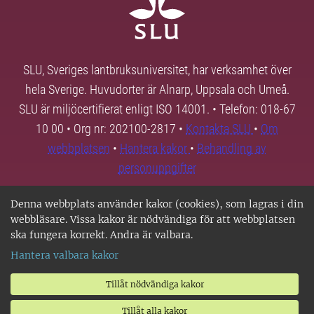
SLU, Sveriges lantbruksuniversitet, har verksamhet över
hela Sverige. Huvudorter är Alnarp, Uppsala och Umeå.
SLU är miljöcertifierat enligt ISO 14001. • Telefon: 018-67
10 00 • Org nr: 202100-2817 •
Kontakta SLU
•
Om
webbplatsen
•
Hantera kakor
•
Behandling av
personuppgifter
Denna webbplats använder kakor (cookies), som lagras i din
webbläsare. Vissa kakor är nödvändiga för att webbplatsen
ska fungera korrekt. Andra är valbara.
Hantera valbara kakor
Tillåt nödvändiga kakor
Tillåt alla kakor