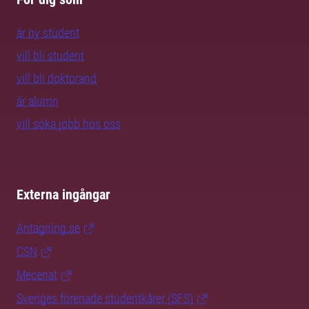
är ny student
vill bli student
vill bli doktorand
är alumn
vill söka jobb hos oss
Externa ingångar
Antagning.se
CSN
Mecenat
Sveriges förenade studentkårer (SFS)