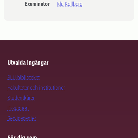
Examinator
Ida Kollberg
Utvalda ingångar
SLU-biblioteket
Fakulteter och institutioner
Studentkårer
IT-support
Servicecenter
För dig som