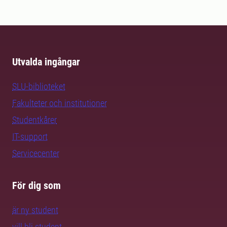
Utvalda ingångar
SLU-biblioteket
Fakulteter och institutioner
Studentkårer
IT-support
Servicecenter
För dig som
är ny student
vill bli student