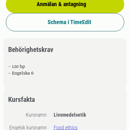
Anmälan & antagning
Schema i TimeEdit
Behörighetskrav
- 120 hp
- Engelska 6
Kursfakta
Kursnamn
Livsmedelsetik
Engelsk kursnamn
Food ethics