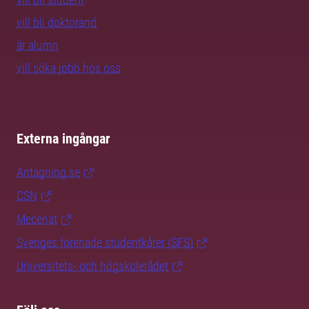
vill bli doktorand
är alumn
vill söka jobb hos oss
Externa ingångar
Antagning.se
CSN
Mecenat
Sveriges förenade studentkårer (SFS)
Universitets- och högskolerådet